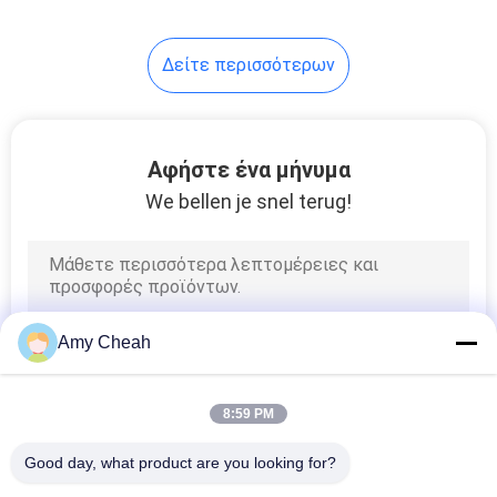
28
Δείτε περισσότερων
Ανάλυση
ανίχνευσης
σήματος
Αφήστε ένα μήνυμα
We bellen je snel terug!
15
Δίκτυο ασύρματης
Amy Cheah
επικοινωνίας
8:59 PM
Good day, what product are you looking for?