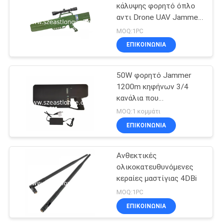
αεροσκαφών EST-710G3
κάλυψης φορητό όπλο
αντι Drone UAV Jammer
21
1500 μέτρα Jamming
MOQ:1PC
απόσταση
Ακουστικό Jammer
ΕΠΙΚΟΙΝΩΝΊΑ
καταγραφής
50W φορητό Jammer
1200m κηφήνων 3/4
κανάλια που
προστατεύει
MOQ:1 κομμάτι
ΕΠΙΚΟΙΝΩΝΊΑ
47
Ανθεκτικές
5G Jammer
ολικοκατευθυνόμενες
κεραίες μαστίγιας 4DBi
MOQ:1PC
ΕΠΙΚΟΙΝΩΝΊΑ