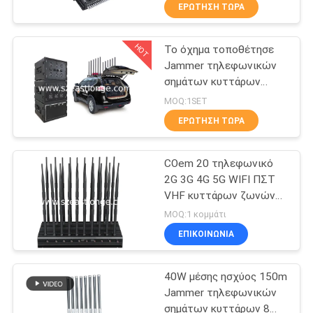
UHF παρεμβολή 5-80m
ΕΡΓΟΣΤΆΣΙΟ
ΕΡΏΤΗΣΗ ΤΏΡΑ
HOT
Το όχημα τοποθέτησε
ΠΟΙΟΤΙΚΌΣ
38
Jammer τηλεφωνικών
ΈΛΕΓΧΟΣ
σημάτων κυττάρων
UAV κηφήνων
τηλεχειρισμού ΠΣΤ
MOQ:1SET
Jammer
GSM 3G 4G LTE 5G WIFI
ΜΑΣ
ΕΡΏΤΗΣΗ ΤΏΡΑ
ΕΛΆΤΕ
COem 20 τηλεφωνικό
ΣΕ
2G 3G 4G 5G WIFI ΠΣΤ
ΕΠΑΦΉ
VHF κυττάρων ζωνών
38
UHF RC315 433 Jammer
ΜΕ
MOQ:1 κομμάτι
868 σημάτων
Jammer υψηλής
ΕΠΙΚΟΙΝΩΝΊΑ
ΕΙΔΉΣΕΙΣ
δύναμης
40W μέσης ησχύος 150m
Jammer τηλεφωνικών
ΠΕΡΙΠΤΏΣΕΙΣ
σημάτων κυττάρων 8