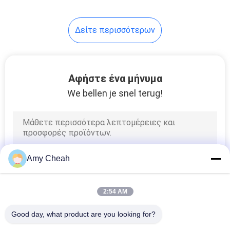
28
Δείτε περισσότερων
Ανάλυση
ανίχνευσης
σήματος
Αφήστε ένα μήνυμα
We bellen je snel terug!
15
Δίκτυο ασύρματης
Amy Cheah
επικοινωνίας
2:54 AM
Good day, what product are you looking for?