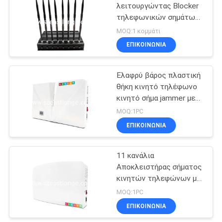
λειτουργώντας Blocker
τηλεφωνικών σημάτων
21
τηλεχειρισμού κινητό
MOQ:1 κομμάτι
για τη χρησιμοποίηση
Ακουστικό Jammer
ΕΠΙΚΟΙΝΩΝΊΑ
αυτοκινήτων
καταγραφής
Ελαφρύ βάρος πλαστική
θήκη κινητό τηλέφωνο
κινητό σήμα jammer με
οθόνη LCD
MOQ:1PC
ΕΠΙΚΟΙΝΩΝΊΑ
47
11 κανάλια
5G Jammer
Αποκλειστήρας σήματος
κινητών τηλεφώνων με
ενσωματωμένες
MOQ:1PC
ολμοκατευθυντικές
ΕΠΙΚΟΙΝΩΝΊΑ
κεραίες