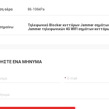
ση αέρα
86-106kPa
Τηλεφωνικό Blocker κυττάρων Jammer σημάτω
σημαίνω
Jammer τηλεφωνικών 4G WIFI σημάτων κυττάρ
ΉΣΤΕ ΈΝΑ ΜΉΝΥΜΑ