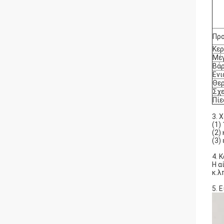
Πρ
Κερ
Μέ
Βά
Ενι
Θερ
Σχε
Πίε
3. 
(1)
(2)
(3)
4. 
Η α
κ.λ
5. 