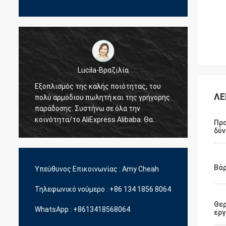
Hamadivo-Γαλλία
ΛΕ
ς
Καλύτερος πωλητής, καλή συναλλαγή και
γρήγορ
γρήγορος χρόνος παράδοσης
Πρ
.
δύν
Βά
Υπεύθυνος Επικοινωνίας :
Amy Cheah
Τηλεφωνικό νούμερο :
+86 134 1856 8064
Θε
WhatsApp :
+8613418568064
εργ