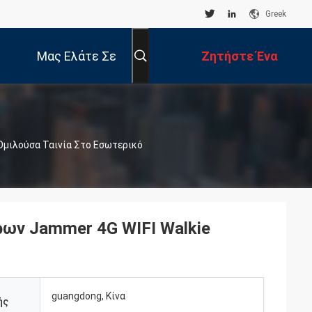
Greek
Μας Ελάτε Σε
Ζητήστε Ένα
Επαφή Με
Απόσπασμα
Ομιλούσα Ταινία Στο Εσωτερικό
ων Jammer 4G WIFI Walkie
guangdong, Κίνα
ής