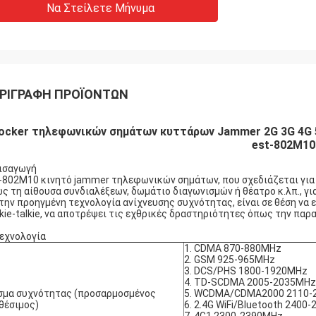
Να Στείλετε Μήνυμα
ΡΙΓΡΑΦΉ ΠΡΟΪΌΝΤΩΝ
ocker τηλεφωνικών σημάτων κυττάρων Jammer 2G 3G 4G 5G
est-802M10
Εισαγωγή
-802M10 κινητό jammer τηλεφωνικών σημάτων, που σχεδιάζεται για
ς τη αίθουσα συνδιαλέξεων, δωμάτιο διαγωνισμών ή θέατρο κ.λπ., γ
την προηγμένη τεχνολογία ανίχνευσης συχνότητας, είναι σε θέση να ε
kie-talkie, να αποτρέψει τις εχθρικές δραστηριότητες όπως την πα
Τεχνολογία
1. CDMA 870-880MHz
2. GSM 925-965MHz
3. DCS/PHS 1800-1920MHz
4. TD-SCDMA 2005-2035MHz
μα συχνότητας (προσαρμοσμένος
5. WCDMA/CDMA2000 2110-
θέσιμος)
6. 2.4G WiFi/Bluetooth 2400