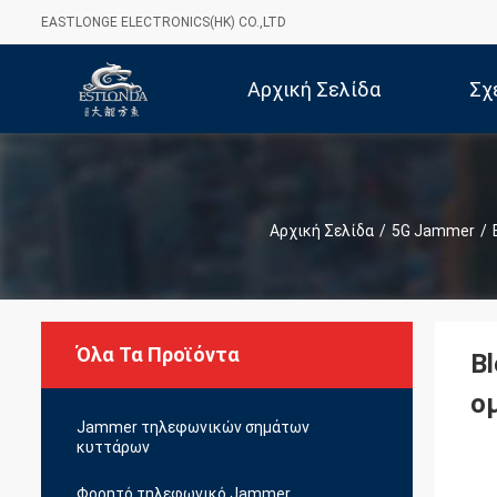
EASTLONGE ELECTRONICS(HK) CO.,LTD
Αρχική Σελίδα
Σχ
Αρχική Σελίδα
/
5G Jammer
/
Όλα Τα Προϊόντα
B
ο
Jammer τηλεφωνικών σημάτων
κυττάρων
Φορητό τηλεφωνικό Jammer