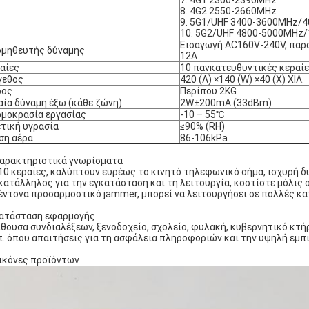
7. 4G1 2300-2390MHz
8. 4G2 2550-2660MHz
9. 5G1/UHF 3400-3600MHz/
10. 5G2/UHF 4800-5000MHz
Εισαγωγή AC160V-240V, πα
ομηθευτής δύναμης
12A
αίες
10 πανκατευθυντικές κεραί
γεθος
420 (Λ) ×140 (W) ×40 (Χ) ΧΙΛ.
ρος
Περίπου 2KG
αία δύναμη έξω (κάθε ζώνη)
2W±200mA (33dBm)
μοκρασία εργασίας
-10 – 55℃
τική υγρασία
≤90% (RH)
ση αέρα
86-106kPa
Χαρακτηριστικά γνωρίσματα
 10 κεραίες, καλύπτουν ευρέως το κινητό τηλεφωνικό σήμα, ισχυρή 
 κατάλληλος για την εγκατάσταση και τη λειτουργία, κοστίστε μόλις 
 έντονα προσαρμοστικό jammer, μπορεί να λειτουργήσει σε πολλές κα
Κατάσταση εφαρμογής
ίθουσα συνδιαλέξεων, ξενοδοχείο, σχολείο, φυλακή, κυβερνητικό κτήρ
π. όπου απαιτήσεις για τη ασφάλεια πληροφοριών και την υψηλή εμπ
Εικόνες προϊόντων