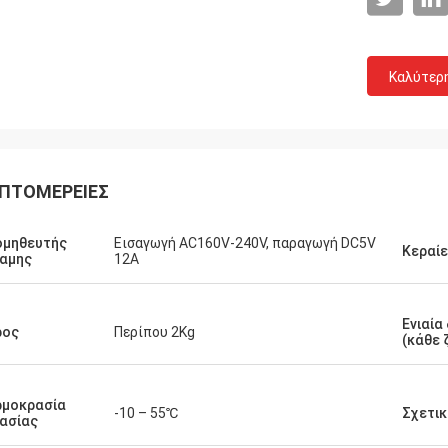
Καλύτερ
Λόγχη-Καναδάς
ΠΤΟΜΈΡΕΙΕΣ
α να στείλει και κανένα πρόβλημα
ομηθευτής
Εισαγωγή AC160V-240V, παραγωγή DC5V
Κεραί
αμης
12A
Ενιαία
ρος
Περίπου 2Kg
(κάθε 
ρμοκρασία
-10 – 55℃
Σχετικ
ασίας