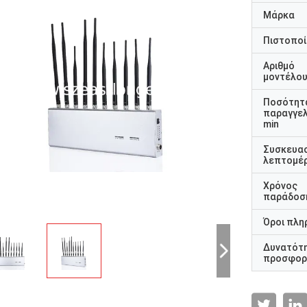
Μάρκα
Πιστοποί
Αριθμό
μοντέλο
Ποσότητ
παραγγελ
min
Συσκευα
λεπτομέρ
Χρόνος
παράδοσ
Όροι πλη
Δυνατότ
προσφορ