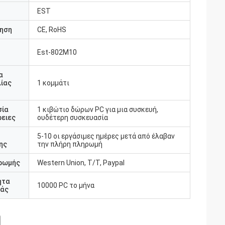
EST
ηση
CE, RoHS
Est-802M10
υ
α
ίας
1 κομμάτι
σία
1 κιβώτιο δώρων PC για μια συσκευή,
ειες
ουδέτερη συσκευασία
5-10 οι εργάσιμες ημέρες μετά από έλαβαν
ης
την πλήρη πληρωμή
ρωμής
Western Union, T/T, Paypal
ητα
10000 PC το μήνα
άς