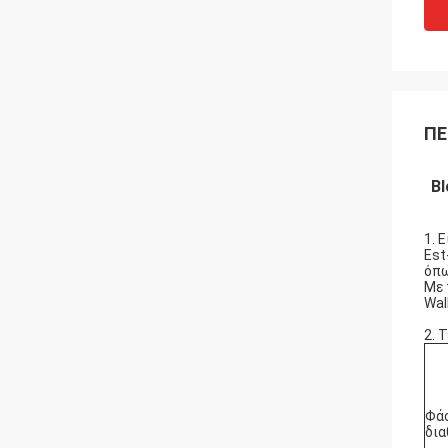
ΠΕ
Bl
1. 
Est
όπω
Με 
Wal
2. 
Φάσ
δια