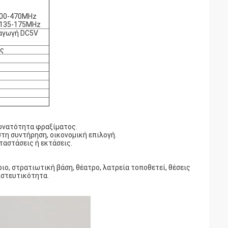
400-470MHz
/135-175MHz
ραγωγή DC5V
ες
δυνατότητα φραξίματος.
στη συντήρηση, οικονομική επιλογή.
ταστάσεις ή εκτάσεις.
ιο, στρατιωτική βάση, θέατρο, λατρεία τοποθετεί, θέσεις
ιστευτικότητα.