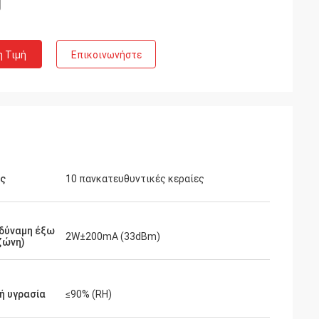
η Τιμή
Επικοινωνήστε
ες
10 πανκατευθυντικές κεραίες
 δύναμη έξω
2W±200mA (33dBm)
ζώνη)
ή υγρασία
≤90% (RH)