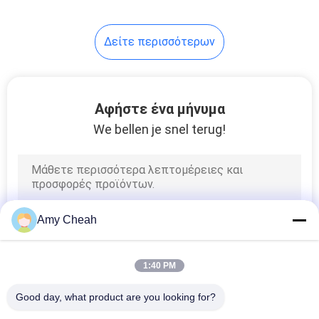
28
Δείτε περισσότερων
Ανάλυση
ανίχνευσης
σήματος
Αφήστε ένα μήνυμα
We bellen je snel terug!
15
Δίκτυο ασύρματης
Amy Cheah
επικοινωνίας
1:40 PM
Good day, what product are you looking for?