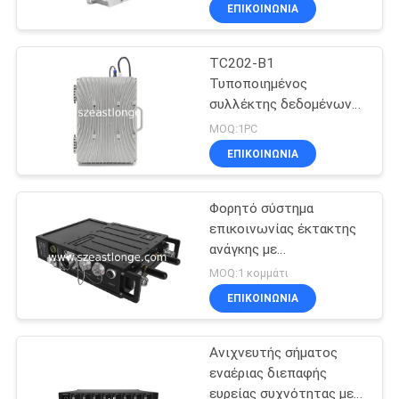
ΕΡΓΟΣΤΆΣΙΟ
ΕΠΙΚΟΙΝΩΝΊΑ
TC202-B1
ΠΟΙΟΤΙΚΌΣ
38
Τυποποιημένος
ΈΛΕΓΧΟΣ
συλλέκτης δεδομένων
UAV κηφήνων
αεροδιασύνδεσης GOTA
MOQ:1PC
Jammer
για την παρακολούθηση
ΜΑΣ
ΕΠΙΚΟΙΝΩΝΊΑ
σημάτων σε πραγματικό
ΕΛΆΤΕ
χρόνο
Φορητό σύστημα
ΣΕ
επικοινωνίας έκτακτης
ΕΠΑΦΉ
ανάγκης με
38
τηλεπαρακολούθηση
ΜΕ
MOQ:1 κομμάτι
Jammer υψηλής
ΕΠΙΚΟΙΝΩΝΊΑ
ΕΙΔΉΣΕΙΣ
δύναμης
Ανιχνευτής σήματος
εναέριας διεπαφής
ΠΕΡΙΠΤΏΣΕΙΣ
ευρείας συχνότητας με