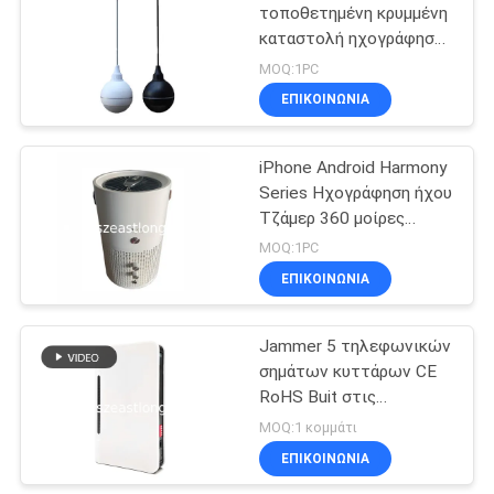
τοποθετημένη κρυμμένη
καταστολή ηχογράφησης
21
για τη χρήση συνάντηση
MOQ:1PC
Ακουστικό Jammer
ΕΠΙΚΟΙΝΩΝΊΑ
καταγραφής
iPhone Android Harmony
Series Ηχογράφηση ήχου
Τζάμερ 360 μοίρες
Επιτραπέζιος
MOQ:1PC
υπολογιστής 2-5 μέτρα
ΕΠΙΚΟΙΝΩΝΊΑ
47
Jammer 5 τηλεφωνικών
5G Jammer
σημάτων κυττάρων CE
RoHS Buit στις
πανκατευθυντικές
MOQ:1 κομμάτι
κεραίες 160*100*30 χιλ.
ΕΠΙΚΟΙΝΩΝΊΑ