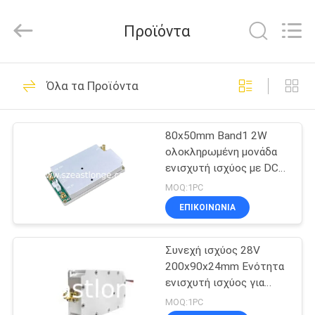
2026
EASTLONGE
ELECTRONICS(HK)
Προϊόντα
CO.,LTD.
All
Rights
Reserved.
ΣΠΊΤΙ
161
Όλα τα Προϊόντα
Jammer
ΠΡΟΪΌΝΤΑ
τηλεφωνικών
80x50mm Band1 2W
ολοκληρωμένη μονάδα
σημάτων κυττάρων
ΒΊΝΤΕΟ
ενισχυτή ισχύος με DC
12V λειτουργία
MOQ:1PC
ΠΕΡΊΠΟΥ
ΕΠΙΚΟΙΝΩΝΊΑ
89
ΕΜΕΊΣ
Φορητό
Συνεχή ισχύος 28V
200x90x24mm Ενότητα
ΞΕΝΆΓΗΣΗ
τηλεφωνικό
ενισχυτή ισχύος για
ΣΤΟ
χρήση επικοινωνίας
MOQ:1PC
Jammer κυττάρων