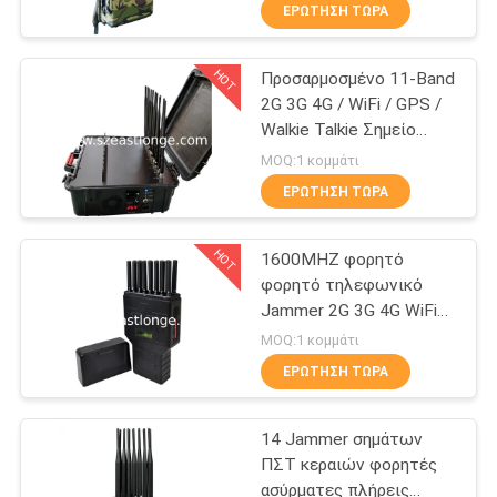
κρυπτοφώνησης
ΕΡΓΟΣΤΆΣΙΟ
ΕΡΏΤΗΣΗ ΤΏΡΑ
ραδιοσυχνότητας
HOT
Προσαρμοσμένο 11-Band
ΠΟΙΟΤΙΚΌΣ
38
2G 3G 4G / WiFi / GPS /
ΈΛΕΓΧΟΣ
Walkie Talkie Σημείο
UAV κηφήνων
Τζάμερ Φορητό 60W
MOQ:1 κομμάτι
Jammer
Υψηλής ισχύος
ΜΑΣ
ΕΡΏΤΗΣΗ ΤΏΡΑ
ΕΛΆΤΕ
HOT
1600MHZ φορητό
ΣΕ
φορητό τηλεφωνικό
ΕΠΑΦΉ
Jammer 2G 3G 4G WiFi
38
Bluetooth κυττάρων
ΜΕ
MOQ:1 κομμάτι
Jammer υψηλής
ΕΡΏΤΗΣΗ ΤΏΡΑ
ΕΙΔΉΣΕΙΣ
δύναμης
14 Jammer σημάτων
ΠΣΤ κεραιών φορητές
ΠΕΡΙΠΤΏΣΕΙΣ
ασύρματες πλήρεις