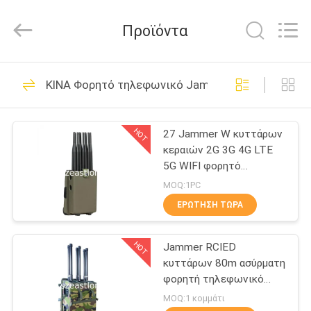
2026
EASTLONGE
ELECTRONICS(HK)
Προϊόντα
CO.,LTD.
All
Rights
Reserved.
ΣΠΊΤΙ
161
ΚΙΝΑ Φορητό τηλεφωνικό Jammer κυττάρων
Jammer
ΠΡΟΪΌΝΤΑ
τηλεφωνικών
HOT
27 Jammer W κυττάρων
κεραιών 2G 3G 4G LTE
σημάτων κυττάρων
ΒΊΝΤΕΟ
5G WIFI φορητό
τηλεφωνικό ΠΣΤ VHF
MOQ:1PC
UHF FM ραδιο φράξιμο
ΠΕΡΊΠΟΥ
ΕΡΏΤΗΣΗ ΤΏΡΑ
89
ΕΜΕΊΣ
Φορητό
HOT
Jammer RCIED
κυττάρων 80m ασύρματη
ΞΕΝΆΓΗΣΗ
τηλεφωνικό
φορητή τηλεφωνικό
ΣΤΟ
αναλογική συσκευή
MOQ:1 κομμάτι
Jammer κυττάρων