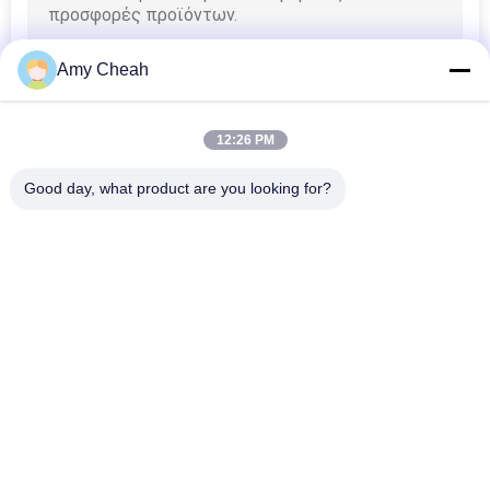
Amy Cheah
12:26 PM
Good day, what product are you looking for?
Λαϊκή κατηγορία
Όλα
Jammer 
Φορητό 
Τηλεφωνικών 
Τηλεφωνικό 
Σημάτων Κυττάρων
Jammer Κυττάρων
UAV Κηφήνων 
Jammer Υψηλής 
Jammer
Δύναμης
Jammer Σημάτων 
Jammer 
ΠΣΤ
Τηλεχειρισμού