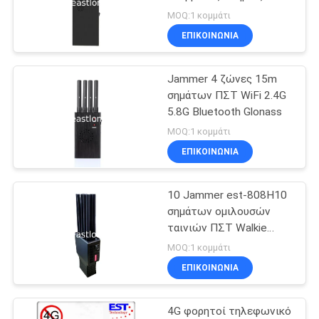
ζώνες 12000mAh
MOQ:1 κομμάτι
ΖΗΤΉΣΤΕ
ΕΠΙΚΟΙΝΩΝΊΑ
74
ΜΙΑ
Jammer σημάτων
Jammer 4 ζώνες 15m
ΠΡΟΣΦΟΡΆ
σημάτων ΠΣΤ WiFi 2.4G
ΠΣΤ
5.8G Bluetooth Glonass
SITEMAP
MOQ:1 κομμάτι
ΕΠΙΚΟΙΝΩΝΊΑ
PRIVACY
10 Jammer est-808H10
POLICY
39
σημάτων ομιλουσών
Jammer
ταινιών ΠΣΤ Walkie
ζωνών 3G 4G WIFI
MOQ:1 κομμάτι
τηλεχειρισμού
ΕΠΙΚΟΙΝΩΝΊΑ
4G φορητοί τηλεφωνικό