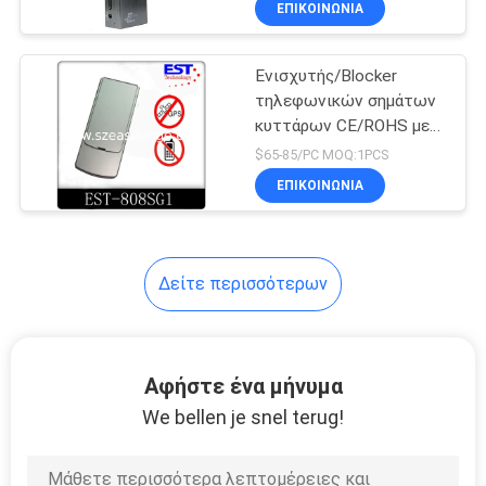
ΕΠΙΚΟΙΝΩΝΊΑ
128
Ενότητα ενισχυτών
Ενισχυτής/Blocker
δύναμης
τηλεφωνικών σημάτων
κυττάρων CE/ROHS με
Omni - κατευθυντικές
$65-85/PC MOQ:1PCS
κεραίες
ΕΠΙΚΟΙΝΩΝΊΑ
33
Δείτε περισσότερων
Συσκευές
επικοινωνιών
Αφήστε ένα μήνυμα
We bellen je snel terug!