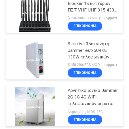
Blocker 18 κυττάρων
ΠΣΤ VHF UHF 315 433
21
ζωνών WIFI Jammer
$150-200/PCS MOQ:1 κομμάτι
868 σημάτων
Ακουστικό Jammer
ΕΠΙΚΟΙΝΩΝΊΑ
καταγραφής
8 ακτίνα 35m κινητή
Jammer est-504K8
130W τηλεφωνικών
σημάτων υψηλή δύναμη
$150-200/PCS MOQ:1 κομμάτι
DC12V 20A ζωνών
ΕΠΙΚΟΙΝΩΝΊΑ
47
Αρνητικό ιονικό Jammer
5G Jammer
2G 3G 4G WIFI
τηλεφωνικών σημάτων
κυττάρων εξαγνιστών
Negotiating MOQ:1PC
αέρα ανιόντων για το
ΕΠΙΚΟΙΝΩΝΊΑ
σπίτι