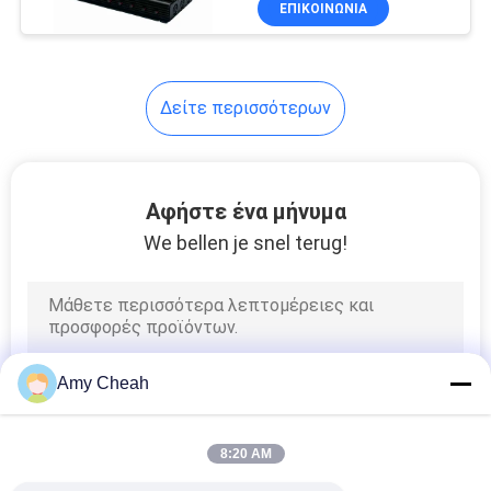
ΕΠΙΚΟΙΝΩΝΊΑ
129
ζωνών
Ενότητα ενισχυτών
δύναμης
Δείτε περισσότερων
Αφήστε ένα μήνυμα
We bellen je snel terug!
33
Συσκευές
επικοινωνιών
Amy Cheah
8:20 AM