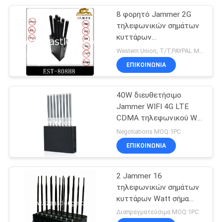
8 φορητό Jammer 2G
28
τηλεφωνικών σημάτων
Ανάλυση
κυττάρων
ζωνών/Blocker AC110V-
Western Union, T/T,PAYPAL MOQ:1PC
ανίχνευσης
240V 3G/4G/Wifi
ΕΠΙΚΟΙΝΩΝΊΑ
σήματος
40W διευθετήσιμο
Jammer WIFI 4G LTE
CDMA τηλεφωνικού Wifi
15
κυττάρων Blocker est-
Negotiations MOQ:1PC
Δίκτυο ασύρματης
505F8 σημάτων
ΕΠΙΚΟΙΝΩΝΊΑ
επικοινωνίας
2 Jammer 16
τηλεφωνικών σημάτων
κυττάρων Watt σήμα
est-502F16 ΠΣΤ WiFi
Διαπραγματεύσιμα MOQ:1PC
GSM CDMA 3G 4G