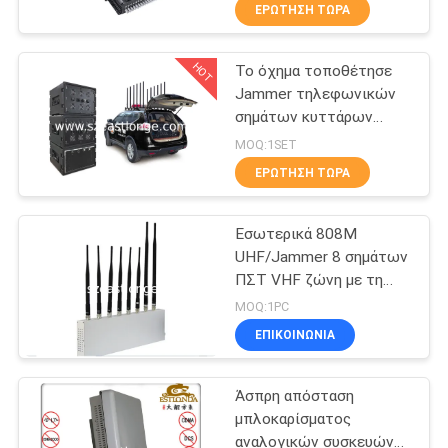
UHF παρεμβολή 5-80m
ΕΡΓΟΣΤΆΣΙΟ
ΕΡΏΤΗΣΗ ΤΏΡΑ
HOT
Το όχημα τοποθέτησε
ΠΟΙΟΤΙΚΌΣ
29
Jammer τηλεφωνικών
ΈΛΕΓΧΟΣ
σημάτων κυττάρων
UAV κηφήνων
τηλεχειρισμού ΠΣΤ
MOQ:1SET
Jammer
GSM 3G 4G LTE 5G WIFI
ΜΑΣ
ΕΡΏΤΗΣΗ ΤΏΡΑ
ΕΛΆΤΕ
Εσωτερικά 808M
ΣΕ
UHF/Jammer 8 σημάτων
ΕΠΑΦΉ
ΠΣΤ VHF ζώνη με τη
38
υψηλή δύναμη
ΜΕ
MOQ:1PC
Jammer υψηλής
ΕΠΙΚΟΙΝΩΝΊΑ
ΕΙΔΉΣΕΙΣ
δύναμης
Άσπρη απόσταση
μπλοκαρίσματος
ΠΕΡΙΠΤΏΣΕΙΣ
αναλογικών συσκευών