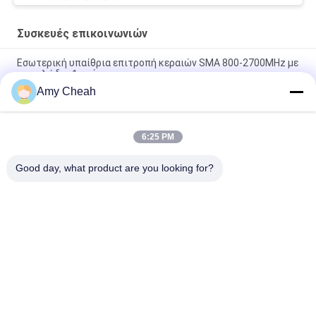
Συσκευές επικοινωνιών
Εσωτερική υπαίθρια επιτροπή κεραιών SMA 800-2700MHz με
το καλώδιο 1m, άσπρο
Amy Cheah
Εσωτερική/υπαίθρια κεραία 800-2500MHZ επιτροπής
υψηλής δύναμης 50W 9DBi, άσπρη
6:25 PM
800-2500MHZ εσωτερική κεραία οροφής 5DBi υψηλής ισχύος
50W
Good day, what product are you looking for?
Λαϊκή κατηγορία
Όλα
Jammer 
Φορητό 
Τηλεφωνικών 
Τηλεφωνικό 
Σημάτων Κυττάρων
Jammer Κυττάρων
UAV Κηφήνων 
Jammer Υψηλής 
Jammer
Δύναμης