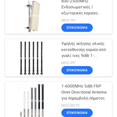
800-2500MHZ
Ενδοσωματικές /
εξωτερικές κεραίες
κεραίας
MOQ:1PC
ΕΠΙΚΟΙΝΩΝΊΑ
Υψηλής αύξησης ολικής
κατεύθυνσης κεραία από
γυαλί ίνες 9dBi 1-
6000MHz τύπου N
MOQ:1PC
ΕΠΙΚΟΙΝΩΝΊΑ
1-6000MHz 5dBi FRP
Omni Directional Antenna
για παρεμβολή σήματος
MOQ:500 PC
ΕΠΙΚΟΙΝΩΝΊΑ