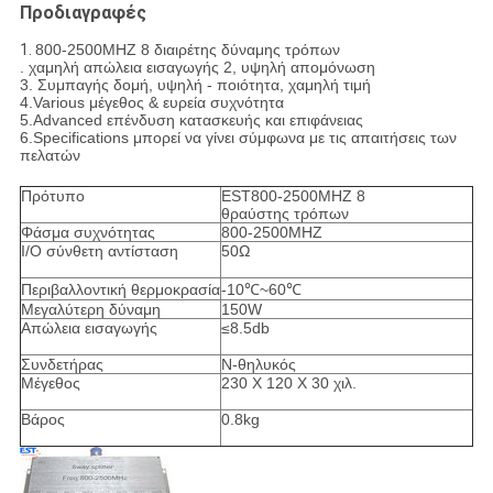
Προδιαγραφές
1.
800-2500MHZ 8 διαιρέτης δύναμης τρόπων
. χαμηλή απώλεια εισαγωγής 2, υψηλή απομόνωση
3. Συμπαγής δομή, υψηλή - ποιότητα, χαμηλή τιμή
4.Various μέγεθος & ευρεία συχνότητα
5.Advanced επένδυση κατασκευής και επιφάνειας
6.Specifications μπορεί να γίνει σύμφωνα με τις απαιτήσεις των
πελατών
Πρότυπο
EST800-2500MHZ 8
θραύστης τρόπων
Φάσμα συχνότητας
800-2500MHZ
I/O σύνθετη αντίσταση
50Ω
Περιβαλλοντική θερμοκρασία
-10℃~60℃
Μεγαλύτερη δύναμη
150W
Απώλεια εισαγωγής
≤8.5db
Συνδετήρας
Ν-θηλυκός
Μέγεθος
230 X 120 X 30 χιλ.
Βάρος
0.8kg