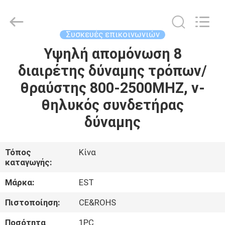
2026
EASTLONGE
ELECTRONICS(HK)
CO.,LTD.
All
Συσκευές επικοινωνιών
Rights
Reserved.
Υψηλή απομόνωση 8
ΣΠΊΤΙ
διαιρέτης δύναμης τρόπων/
ΠΡΟΪΌΝΤΑ
θραύστης 800-2500MHZ, ν-
θηλυκός συνδετήρας
ΒΊΝΤΕΟ
δύναμης
ΠΕΡΊΠΟΥ
Τόπος
Κίνα
καταγωγής:
ΕΜΕΊΣ
Μάρκα:
EST
ΞΕΝΆΓΗΣΗ
Πιστοποίηση:
CE&ROHS
ΣΤΟ
Ποσότητα
1PC