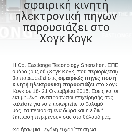
σφαιρική κινητή
ΕΡΓΟΣΤΆΣΙΟ
ηλεκτρονική πηγών
ΠΟΙΟΤΙΚΌΣ
παρουσιάζει στο
ΈΛΕΓΧΟΣ
Χογκ Κογκ
ΜΑΣ
ΕΛΆΤΕ
Η Co. Eastlonge Teconology Shenzhen, ΕΠΕ
ΣΕ
ομάδα (ρυζιού (Χογκ Κογκ) που περιορίζεται)
θα παρευρεθεί στις
σφαιρικές πηγές που η
ΕΠΑΦΉ
κινητή ηλεκτρονική παρουσιάζει
στο Χογκ
ΜΕ
Κογκ σε 18- 21 Οκτωβρίου 2015. Εσείς και οι
εκτιμημένοι αντιπρόσωποι επιχείρησής σας
καλείστε για να επισκεφτείτε το θάλαμό
ΕΙΔΉΣΕΙΣ
μας, τα περιορισμένα δώρα και η ειδική
έκπτωση περιμένουν σας στο θάλαμό μας.
ΠΕΡΙΠΤΏΣΕΙΣ
Θα ήταν μια μεγάλη ευχαρίστηση να