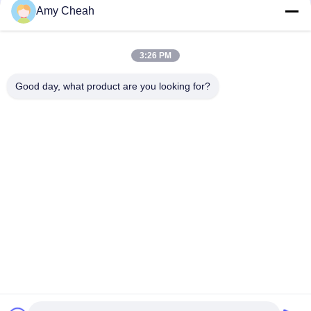
Amy Cheah
κορυφή
3:26 PM
Good day, what product are you looking for?
Λαϊκή κατηγορία
Όλα
Jammer 
Φορητό 
Τηλεφωνικών 
Τηλεφωνικό 
Σημάτων Κυττάρων
Jammer Κυττάρων
UAV Κηφήνων 
Jammer Υψηλής 
Jammer
Δύναμης
Jammer Σημάτων 
Jammer 
ΠΣΤ
Τηλεχειρισμού
Ακουστικό Jammer 
5G Jammer
Καταγραφής