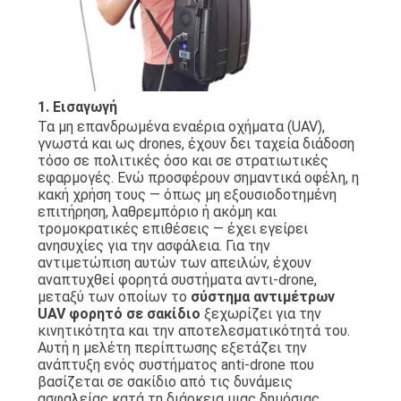
ΖΗΤΉΣΤΕ
ΜΙΑ
ΠΡΟΣΦΟΡΆ
1. Εισαγωγή
Τα μη επανδρωμένα εναέρια οχήματα (UAV),
γνωστά και ως drones, έχουν δει ταχεία διάδοση
τόσο σε πολιτικές όσο και σε στρατιωτικές
SITEMAP
εφαρμογές. Ενώ προσφέρουν σημαντικά οφέλη, η
κακή χρήση τους — όπως μη εξουσιοδοτημένη
επιτήρηση, λαθρεμπόριο ή ακόμη και
PRIVACY
τρομοκρατικές επιθέσεις — έχει εγείρει
ανησυχίες για την ασφάλεια. Για την
POLICY
αντιμετώπιση αυτών των απειλών, έχουν
αναπτυχθεί φορητά συστήματα αντι-drone,
μεταξύ των οποίων το
σύστημα αντιμέτρων
UAV φορητό σε σακίδιο
ξεχωρίζει για την
κινητικότητα και την αποτελεσματικότητά του.
Αυτή η μελέτη περίπτωσης εξετάζει την
ανάπτυξη ενός συστήματος anti-drone που
βασίζεται σε σακίδιο από τις δυνάμεις
ασφαλείας κατά τη διάρκεια μιας δημόσιας