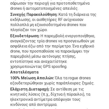
σάρωσαν την περιοχή για προτοποθετημένα
drones ή αυτοματοποιημένες απειλές.
Συνεχής Παρακολούθηση:
Κατά τη διάρκεια της
εκδήλωσης, οι αισθητήρες RF ανίχνευσαν
πολλαπλά μη εξουσιοδοτημένα drones που
πλησίαζαν τον χώρο.
Εξουδετέρωση:
Η παρεμβολή ενεργοποιήθηκε,
αναγκάζοντας τρία drones να προσγειωθούν με
ασφάλεια έξω από την περίμετρο. Ένα εχθρικό
drone, που προσπαθούσε να παρακάμψει την
παρεμβολή μέσω αυτόνομης πτήσης,
εντοπίστηκε και αναχαιτίστηκε
χρησιμοποιώντας GPS spoofing.
Αποτελέσματα
100% Μείωση Απειλών:
Όλα τα rogue drones
εξουδετερώθηκαν χωρίς παράπλευρες ζημιές.
Ελάχιστη Διαταραχή:
Σε αντίθεση με τις
κινητικές λύσεις (π.χ., δίχτυα ή πύραυλοι), τα
ηλεκτρονικά αντίμετρα απέφυγαν τους
κινδύνους από συντρίμμια.