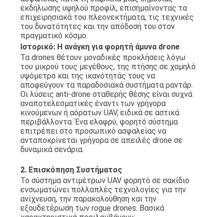
εκδήλωσης υψηλού προφίλ, επισημαίνοντας τα
επιχειρησιακά του πλεονεκτήματα, τις τεχνικές
του δυνατότητες και την απόδοσή του στον
πραγματικό κόσμο.
Ιστορικό: Η ανάγκη για φορητή άμυνα drone
Τα drones θέτουν μοναδικές προκλήσεις λόγω
του μικρού τους μεγέθους, της πτήσης σε χαμηλό
υψόμετρο και της ικανότητάς τους να
αποφεύγουν τα παραδοσιακά συστήματα ραντάρ.
Οι λύσεις anti-drone σταθερής θέσης είναι συχνά
αναποτελεσματικές έναντι των γρήγορα
κινούμενων ή αόρατων UAV, ειδικά σε αστικά
περιβάλλοντα. Ένα ελαφρύ, φορητό σύστημα
επιτρέπει στο προσωπικό ασφαλείας να
ανταποκρίνεται γρήγορα σε απειλές drone σε
δυναμικά σενάρια.
2. Επισκόπηση Συστήματος
Το σύστημα αντιμέτρων UAV φορητό σε σακίδιο
ενσωματώνει πολλαπλές τεχνολογίες για την
ανίχνευση, την παρακολούθηση και την
εξουδετέρωση των rogue drones. Βασικά