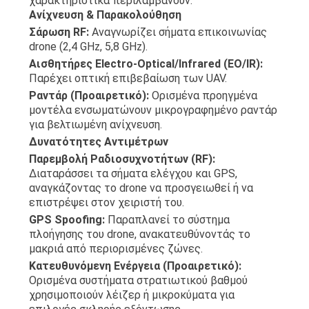
χαρακτηριστικά περιλαμβάνουν:
Ανίχνευση & Παρακολούθηση
Σάρωση RF:
Αναγνωρίζει σήματα επικοινωνίας
drone (2,4 GHz, 5,8 GHz).
Αισθητήρες Electro-Optical/Infrared (EO/IR):
Παρέχει οπτική επιβεβαίωση των UAV.
Ραντάρ (Προαιρετικό):
Ορισμένα προηγμένα
μοντέλα ενσωματώνουν μικρογραφημένο ραντάρ
για βελτιωμένη ανίχνευση.
Δυνατότητες Αντιμέτρων
Παρεμβολή Ραδιοσυχνοτήτων (RF):
Διαταράσσει τα σήματα ελέγχου και GPS,
αναγκάζοντας το drone να προσγειωθεί ή να
επιστρέψει στον χειριστή του.
GPS Spoofing:
Παραπλανεί το σύστημα
πλοήγησης του drone, ανακατευθύνοντάς το
μακριά από περιορισμένες ζώνες.
Κατευθυνόμενη Ενέργεια (Προαιρετικό):
Ορισμένα συστήματα στρατιωτικού βαθμού
χρησιμοποιούν λέιζερ ή μικροκύματα για