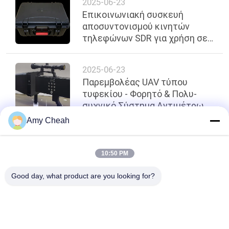
2025-06-23
Επικοινωνιακή συσκευή
αποσυντονισμού κινητών
τηλεφώνων SDR για χρήση σε
φυλακές / φυλακές
2025-06-23
Παρεμβολέας UAV τύπου
τυφεκίου - Φορητό & Πολυ-
συχνικό Σύστημα Αντιμέτρων
Drone
Amy Cheah
κορυφή
10:50 PM
Good day, what product are you looking for?
Λαϊκή κατηγορία
Όλα
Jammer 
Φορητό 