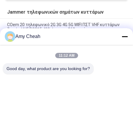
Jammer τηλεφωνικών σημάτων κυττάρων
COem 20 τηλεφωνικό 2G 3G 4G 5G WIFI ΠΣΤ VHF κυττάρων
ζωνών UHF RC315 433 Jammer 868 σημάτων
Amy Cheah
40W μέσης ησχύος 150m Jammer τηλεφωνικών σημάτων
κυττάρων 8 καναλιών για τη φυλακή
11:12 AM
Εσωτερικό πανκατευθυντικό Jammer 33dBm 4Band
τηλεφωνικών σημάτων Ellular Blocker
Good day, what product are you looking for?
Λαϊκή κατηγορία
Όλα
Jammer 
Φορητό 
Τηλεφωνικών 
Τηλεφωνικό 
Σημάτων Κυττάρων
Jammer Κυττάρων
UAV Κηφήνων 
Jammer Υψηλής 
Jammer
Δύναμης
Jammer Σημάτων 
Jammer 