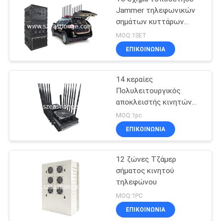
Jammer τηλεφωνικών
σημάτων κυττάρων
τηλεχειρισμού ΠΣΤ
MOQ:1SET
GSM 3G 4G LTE 5G WIFI
ΕΠΙΚΟΙΝΩΝΊΑ
14 κεραίες
Πολυλειτουργικός
αποκλειστής κινητών
τηλεφώνων GPS VHF
MOQ:1pc
UHF παρεμβολή 5-80m
ΕΠΙΚΟΙΝΩΝΊΑ
12 ζώνες Τζάμερ
σήματος κινητού
τηλεφώνου
MOQ:1PC
ΕΠΙΚΟΙΝΩΝΊΑ