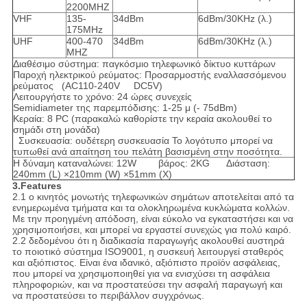
2200MHZ
VHF
135-
34dBm
6dBm/30KHz (λ.)
175MHz
UHF
400-470
34dBm
6dBm/30KHz (λ.)
MHZ
Διαθέσιμο σύστημα: παγκόσμιο τηλεφωνικό δίκτυο κυττάρων
Παροχή ηλεκτρικού ρεύματος: Προσαρμοστής εναλλασσόμενου
ρεύματος (AC110-240V DC5V)
Λειτουργήστε το χρόνο: 24 ώρες συνεχείς
Semidiameter της παρεμπόδισης: 1-25 μ (- 75dBm)
Κεραία: 8 PC (παρακαλώ καθορίστε την κεραία ακολουθεί το
σημάδι στη μονάδα)
Συσκευασία: ουδέτερη συσκευασία Το λογότυπο μπορεί να
τυπωθεί ανά απαίτηση του πελάτη βασισμένη στην ποσότητα.
Η δύναμη καταναλώνει: 12W βάρος: 2KG Διάσταση:
240mm (L) ×210mm (W) ×51mm (Χ)
3.Features
2.1 ο κινητός μονωτής τηλεφωνικών σημάτων αποτελείται από τα
ενημερωμένα τμήματα και τα ολοκληρωμένα κυκλώματα κολλών.
Με την προηγμένη απόδοση, είναι εύκολο να εγκαταστήσει και να
χρησιμοποιήσει, και μπορεί να εργαστεί συνεχώς για πολύ καιρό.
2.2 δεδομένου ότι η διαδικασία παραγωγής ακολουθεί αυστηρά
το ποιοτικό σύστημα ISO9001, η συσκευή λειτουργεί σταθερός
και αξιόπιστος. Είναι ένα ιδανικό, αξιόπιστο προϊόν ασφάλειας,
που μπορεί να χρησιμοποιηθεί για να ενισχύσει τη ασφάλεια
πληροφοριών, και να προστατεύσει την ασφαλή παραγωγή και
να προστατεύσει το περιβάλλον συγχρόνως.