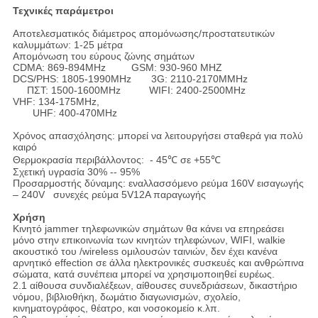
Τεχνικές παράμετροι
Αποτελεσματικός διάμετρος απομόνωσης/προστατευτικών
καλυμμάτων: 1-25 μέτρα
Απομόνωση του εύρους ζώνης σημάτων
CDMA: 869-894MHz GSM: 930-960 MHZ
DCS/PHS: 1805-1990MHz 3G: 2110-2170MMHz
ΠΣΤ: 1500-1600MHz WIFI: 2400-2500MHz
VHF: 134-175MHz,
UHF: 400-470MHz
Χρόνος απασχόλησης: μπορεί να λειτουργήσει σταθερά για πολύ
καιρό
Θερμοκρασία περιβάλλοντος: - 45℃ σε +55℃
Σχετική υγρασία 30% -- 95%
Προσαρμοστής δύναμης: εναλλασσόμενο ρεύμα 160V εισαγωγής
– 240V συνεχές ρεύμα 5V12A παραγωγής
Χρήση
Κινητό jammer τηλεφωνικών σημάτων θα κάνει να επηρεάσει
μόνο στην επικοινωνία των κινητών τηλεφώνων, WIFI, walkie
ακουστικό του /wireless ομιλουσών ταινιών, δεν έχει κανένα
αρνητικό effection σε άλλα ηλεκτρονικές συσκευές και ανθρώπινα
σώματα, κατά συνέπεια μπορεί να χρησιμοποιηθεί ευρέως.
2.1 αίθουσα συνδιαλέξεων, αίθουσες συνεδριάσεων, δικαστήριο
νόμου, βιβλιοθήκη, δωμάτιο διαγωνισμών, σχολείο,
κινηματογράφος, θέατρο, και νοσοκομείο κ.λπ.