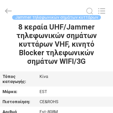
2026
EASTLONGE
ELECTRONICS(HK)
CO.,LTD.
All
Jammer τηλεφωνικών σημάτων κυττάρων
Rights
Reserved.
8 κεραία UHF/Jammer
ΣΠΊΤΙ
τηλεφωνικών σημάτων
ΠΡΟΪΌΝΤΑ
κυττάρων VHF, κινητό
Blocker τηλεφωνικών
ΒΊΝΤΕΟ
σημάτων WIFI/3G
ΠΕΡΊΠΟΥ
Τόπος
Κίνα
καταγωγής:
ΕΜΕΊΣ
Μάρκα:
EST
ΞΕΝΆΓΗΣΗ
Πιστοποίηση:
CE&ROHS
ΣΤΟ
Αριθμό
Est-808M