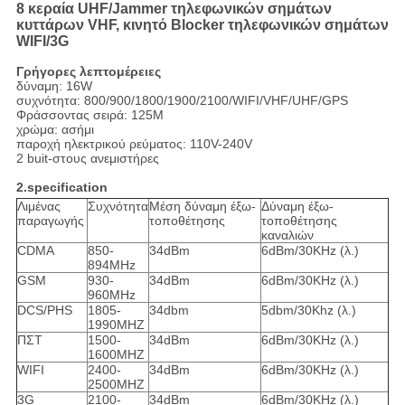
8 κεραία UHF/Jammer τηλεφωνικών σημάτων
κυττάρων VHF, κινητό Blocker τηλεφωνικών σημάτων
WIFI/3G
Γρήγορες λεπτομέρειες
δύναμη: 16W
συχνότητα: 800/900/1800/1900/2100/WIFI/VHF/UHF/GPS
Φράσσοντας σειρά: 125M
χρώμα: ασήμι
παροχή ηλεκτρικού ρεύματος: 110V-240V
2 buit-στους ανεμιστήρες
2.specification
Λιμένας
Συχνότητα
Μέση δύναμη έξω-
Δύναμη έξω-
παραγωγής
τοποθέτησης
τοποθέτησης
καναλιών
CDMA
850-
34dBm
6dBm/30KHz (λ.)
894MHz
GSM
930-
34dBm
6dBm/30KHz (λ.)
960MHz
DCS/PHS
1805-
34dbm
5dbm/30Khz (λ.)
1990MHZ
ΠΣΤ
1500-
34dBm
6dBm/30KHz (λ.)
1600MHZ
WIFI
2400-
34dBm
6dBm/30KHz (λ.)
2500MHZ
3G
2100-
34dBm
6dBm/30KHz (λ.)