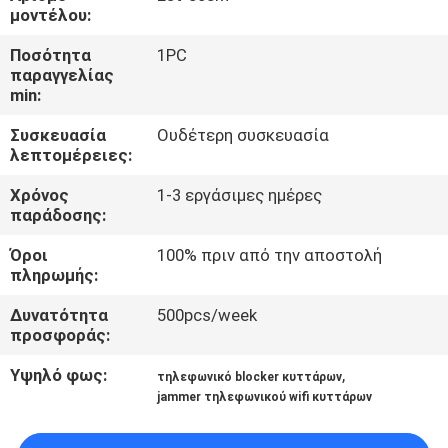
ΕΡΓΟΣΤΆΣΙΟ
μοντέλου:
Ποσότητα
1PC
ΠΟΙΟΤΙΚΌΣ
παραγγελίας
min:
ΈΛΕΓΧΟΣ
Συσκευασία
Ουδέτερη συσκευασία
λεπτομέρειες:
ΜΑΣ
Χρόνος
1-3 εργάσιμες ημέρες
ΕΛΆΤΕ
παράδοσης:
ΣΕ
Όροι
100% πριν από την αποστολή
ΕΠΑΦΉ
πληρωμής:
ΜΕ
Δυνατότητα
500pcs/week
προσφοράς:
ΕΙΔΉΣΕΙΣ
Υψηλό φως:
,
τηλεφωνικό blocker κυττάρων
jammer τηλεφωνικού wifi κυττάρων
ΠΕΡΙΠΤΏΣΕΙΣ