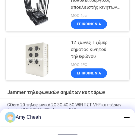
Πολυλειτουργικός
αποκλειστής κινητών
τηλεφώνων GPS VHF
MOQ:1pc
UHF παρεμβολή 5-80m
ΕΠΙΚΟΙΝΩΝΊΑ
12 ζώνες Τζάμερ
σήματος κινητού
τηλεφώνου
MOQ:1PC
ΕΠΙΚΟΙΝΩΝΊΑ
Jammer τηλεφωνικών σημάτων κυττάρων
COem 20 τηλεφωνικό 2G 3G 4G 5G WIFI ΠΣΤ VHF κυττάρων
ζωνών UHF RC315 433 Jammer 868 σημάτων
Amy Cheah
40W μέσης ησχύος 150m Jammer τηλεφωνικών σημάτων
κυττάρων 8 καναλιών για τη φυλακή