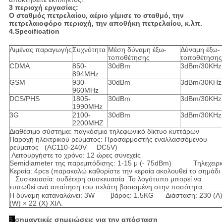
3 περιοχή εργασίας:
Ο σταθμός πετρελαίου, αέριο γέμισε το σταθμό, την
πετρελαιοφόρο περιοχή, την αποθήκη πετρελαίου, κ.λπ.
4.Specification
Λιμένας παραγωγής
Συχνότητα
Μέση δύναμη έξω-
Δύναμη έξω-
τοποθέτησης
τοποθέτησης
CDMA
850-
30dBm
3dBm/30KHz 
894MHz
GSM
930-
30dBm
3dBm/30KHz 
960MHz
DCS/PHS
1805-
30dBm
3dBm/30KHz 
1990MHz
3G
2100-
30dBm
3dBm/30KHz 
2200MHZ
Διαθέσιμο σύστημα: παγκόσμιο τηλεφωνικό δίκτυο κυττάρων
Παροχή ηλεκτρικού ρεύματος: Προσαρμοστής εναλλασσόμενου
ρεύματος (AC110-240V DC5V)
Λειτουργήστε το χρόνο: 12 ώρες συνεχείς
Semidiameter της παρεμπόδισης: 1-15 μ (- 75dBm) Τηλεχειρισ
Κεραία: 4pcs (παρακαλώ καθορίστε την κεραία ακολουθεί το σημάδι
Συσκευασία: ουδέτερη συσκευασία Το λογότυπο μπορεί να
τυπωθεί ανά απαίτηση του πελάτη βασισμένη στην ποσότητα.
Η δύναμη καταναλώνει: 3W βάρος: 1.5KG Διάσταση: 230 (Λ)
(W) × 22 (Χ) ΧΙΛ.
5
σημαντικές σημειώσεις για την απόσταση