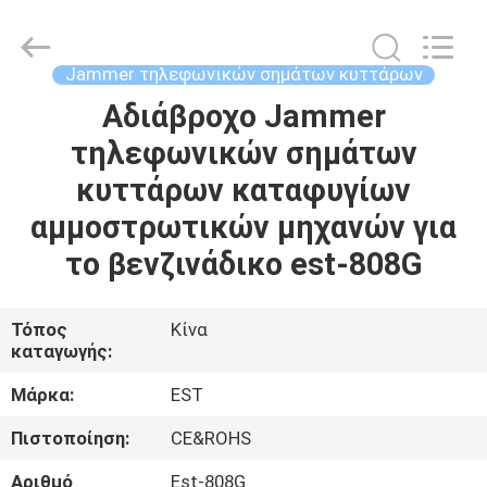
2026
EASTLONGE
ELECTRONICS(HK)
CO.,LTD.
All
Jammer τηλεφωνικών σημάτων κυττάρων
Rights
Reserved.
Αδιάβροχο Jammer
ΣΠΊΤΙ
τηλεφωνικών σημάτων
ΠΡΟΪΌΝΤΑ
κυττάρων καταφυγίων
αμμοστρωτικών μηχανών για
ΒΊΝΤΕΟ
το βενζινάδικο est-808G
ΠΕΡΊΠΟΥ
Τόπος
Κίνα
καταγωγής:
ΕΜΕΊΣ
Μάρκα:
EST
ΞΕΝΆΓΗΣΗ
Πιστοποίηση:
CE&ROHS
ΣΤΟ
Αριθμό
Est-808G