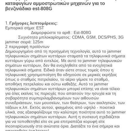
καταφυγίων αμμοστρωτικών μηχανών για το
βενζινάδικο est-808G
1.
Γρήγορες λεπτομέρειες:
Εμπορικό σήμα: EST
Διαμορφώστε το αριθ.: Est-808G
Συχνότητα μπλοκαρίσματος: CDMA, GSM, DCS/PHS, 3G
jammer σειρά: 125m
2 περιγραφή προϊόντων
Δημιουργημένο από τη προηγμένη τεχνολογία, αυτό το jammer
τηλεφωνικών σημάτων κυττάρων σταματά τα τηλεφωνικά σήματα
κυττάρων γύρω από εντελώς. Με αυτό το jammer τηλεφωνικών
σημάτων κυττάρων, δεν θα ενοχληθείτε από τα ενοχλητικά
τηλεφωνικά σήματα. Ειδικά όταν είστε στους τομείς όπου η
τηλεφωνική χρησιμοποίηση θα οδηγούσε σε μερικές εκρήξεις
όπως ο σταθμός πετρελαίου, το αέριο γέμισε το σταθμό,
αποθήκη πετρελαίου και ούτω καθεξής. Αυτό το jammer
τηλεφωνικών σημάτων κυττάρων μπορεί επίσης να είναι τέλειο
για όλες εκείνες τις περιοχές που απαιτούν την ησυχία και τη
σοβαρότητα συμπεριλαμβανομένων των αιθουσών
συνεδριάσεων, των μουσείων, των θεάτρων, των εκκλησιών, των
τάξεων κ.λπ. Εκτός αυτού, φιαγμένος από υψηλό - ποιοτικά
υλικά, σας εξασφαλίζουμε την καλύτερη ποιότητα αυτό το jammer
τηλεφωνικών σημάτων κυττάρων. Αυτή η συσκευή σχεδιάζεται
για να τοποθετηθεί είτε σε μια επιτραπέζια κορυφή είτε
inconspicuously στα ανώτατα όρια. Διατάξτε το ένα σήμερα και
αποκτηθείτε έκπληκτος!