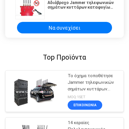
Αδιάβροχο Jammer τηλεφωνικών
σημάτων κυττάρων καταφυγίων
αμμοστρωτικών μηχανών για το
βενζινάδικο est-808G
Να συνεχίσει
Top Προϊόντα
Το όχημα τοποθέτησε
Jammer τηλεφωνικών
σημάτων κυττάρων
τηλεχειρισμού ΠΣΤ
MOQ:1SET
GSM 3G 4G LTE 5G WIFI
ΕΠΙΚΟΙΝΩΝΊΑ
14 κεραίες