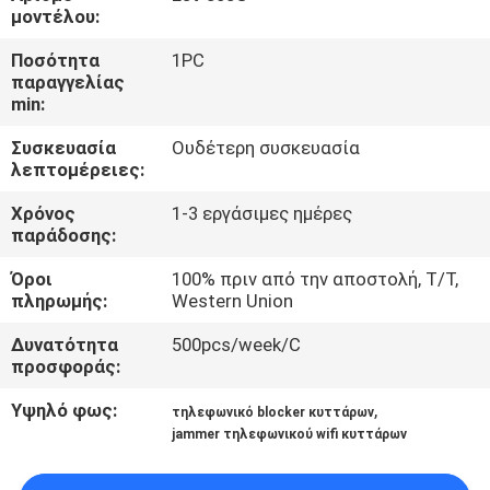
ΕΡΓΟΣΤΆΣΙΟ
μοντέλου:
Ποσότητα
1PC
ΠΟΙΟΤΙΚΌΣ
παραγγελίας
min:
ΈΛΕΓΧΟΣ
Συσκευασία
Ουδέτερη συσκευασία
λεπτομέρειες:
ΜΑΣ
Χρόνος
1-3 εργάσιμες ημέρες
ΕΛΆΤΕ
παράδοσης:
ΣΕ
Όροι
100% πριν από την αποστολή, T/T,
ΕΠΑΦΉ
πληρωμής:
Western Union
ΜΕ
Δυνατότητα
500pcs/week/C
προσφοράς:
ΕΙΔΉΣΕΙΣ
Υψηλό φως:
,
τηλεφωνικό blocker κυττάρων
jammer τηλεφωνικού wifi κυττάρων
ΠΕΡΙΠΤΏΣΕΙΣ