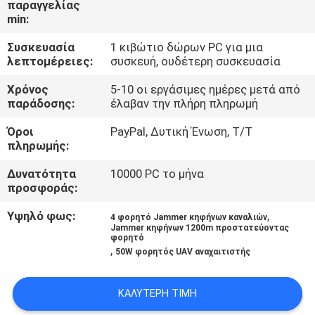
παραγγελίας
ΕΡΓΟΣΤΆΣΙΟ
min:
Συσκευασία
1 κιβώτιο δώρων PC για μια
ΠΟΙΟΤΙΚΌΣ
λεπτομέρειες:
συσκευή, ουδέτερη συσκευασία
ΈΛΕΓΧΟΣ
Χρόνος
5-10 οι εργάσιμες ημέρες μετά από
παράδοσης:
έλαβαν την πλήρη πληρωμή
ΜΑΣ
Όροι
PayPal, Δυτική Ένωση, T/T
ΕΛΆΤΕ
πληρωμής:
ΣΕ
Δυνατότητα
10000 PC το μήνα
προσφοράς:
ΕΠΑΦΉ
ΜΕ
Υψηλό φως:
,
4 φορητό Jammer κηφήνων καναλιών
Jammer κηφήνων 1200m προστατεύοντας
φορητό
,
50W φορητός UAV αναχαιτιστής
ΕΙΔΉΣΕΙΣ
ΚΑΛΎΤΕΡΗ ΤΙΜΉ
ΠΕΡΙΠΤΏΣΕΙΣ