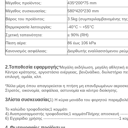
Μέγεθος προϊόντος:
435*200*75 mm
Μέγεθος συσκευασίας:
580*420*230 mm
Βάρος του προϊόντος:
3.5kg (συμπεριλαμβανομένης της
Θερμοκρασία λειτουργίας:
-40°C ~ +55°C
Σχετική ταπεινότητα:
≤ 90% (RH)
Πίεση αέρα:
86 έως 106 kPa
Κανονισμός ασφάλειας:
Διορθωτής εναλλασσόμενου ρεύμ
2.
Τοποθεσία εφαρμογής
*Μεγάλη εκδήλωση, μεγάλη αθλητική ε
Κέντρο κράτησης, εργοστάσιο ενέργειας, βενζινάδικο, διυλιστήριο πε
επιλογή, ομιλία, κλπ.

*Άλλα μέρη όπου απαγορεύεται η πτήση μη επανδρωμένων αεροσκαφ
Στρατός, οικονομία, ασφάλεια, αστυνομία και κέντρο διοίκησης.
3Λίστα συσκευασίας
1) Η κύρια μονάδα του φορητού παρεμβο
Το καλώδιο τροφοδοσίας
1 κομμάτι
4) Αναπροσαρμοστής τροφοδοσίας
1 κομμάτι
Πλήρης αποσκευή ----------
6) Εγχειρίδιο χρήσης -----------------------------------------------------1 κ
4. Φωτογραφίες προϊόντων