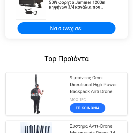
50W φορητό Jammer 1200m
κηφήνων 3/4 κανάλια που
προστατεύει
Να συνεχίσει
Top Προϊόντα
9 μπάντες Omni
Directional High Power
Backpack Anti Drone
UAV Jammer με
MOQ:1PC
καλωδιακό
ΕΠΙΚΟΙΝΩΝΊΑ
τηλεχειριστήριο
Σύστημα Αντι-Drone