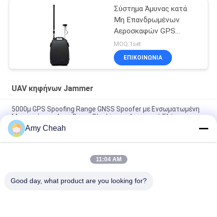
2000μ
Σύστημα Άμυνας κατά
Μη Επανδρωμένων
Αεροσκαφών GPS
Spoofing 7-15KM για
MOQ:1set
Αποτελεσματική
ΕΠΙΚΟΙΝΩΝΊΑ
Αντιμετώπιση Απειλών
από Drone
UAV κηφήνων Jammer
5000μ GPS Spoofing Range GNSS Spoofer με Ενσωματωμένη
Μπαταρία για Αντι-Drone Blocking με Λογισμικό Ελέγχου
Amy Cheah
Σύστημα ανίχνευσης φάσματος UAV-J2020 σειράς 160MHz
230W
11:04 AM
6 Κανάλια 3000μ Σύστημα GPS Spoofing για Αντι-Drone UAV
με Ψεύτικη Τοποθεσία GPS και Υπερ-Παρεμβολές
Good day, what product are you looking for?
Λαϊκή κατηγορία
Όλα