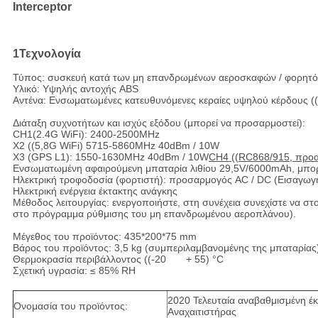
Interceptor
1Τεχνολογία
Τύπος: συσκευή κατά των μη επανδρωμένων αεροσκαφών / φορητ
Υλικό: Υψηλής αντοχής ABS

Αντένα: Ενσωματωμένες κατευθυνόμενες κεραίες υψηλού κέρδους ((Κ
Διάταξη συχνοτήτων και ισχύς εξόδου (μπορεί να προσαρμοστεί):

CH1(2.4G WiFi): 2400-2500MHz

Χ2 ((5,8G WiFi) 5715-5860MHz 40dBm / 10W

Χ3 (GPS L1): 1550-1630MHz 40dBm / 10W
CH4 ((RC868/915, προα
Ενσωματωμένη αφαιρούμενη μπαταρία λιθίου 29,5V/6000mAh, μπορεί
Ηλεκτρική τροφοδοσία (φορτιστή): προσαρμογός AC / DC (Εισαγωγή
Ηλεκτρική ενέργεια έκτακτης ανάγκης

Μέθοδος λειτουργίας: ενεργοποιήστε, στη συνέχεια συνεχίστε να στο
στο πρόγραμμα ρύθμισης του μη επανδρωμένου αεροπλάνου).

Μέγεθος του προϊόντος: 435*200*75 mm

Βάρος του προϊόντος: 3,5 kg (συμπεριλαμβανομένης της μπαταρίας)
Θερμοκρασία περιβάλλοντος ((-20       + 55) °C

Σχετική υγρασία: ≤ 85% RH
2020 Τελευταία αναβαθμισμένη 
Ονομασία του προϊόντος:
Αναχαιτιστήρας