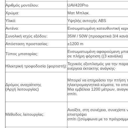
Αριθμός μοντέλου:
UAV420Pro
Χρώμα:
Ματ Μπλακ.
Υλικό:
Υψηλής αντοχής ABS
Αντένα:
Ενσωματωμένη κατευθυντική κερ
Συνολική ισχύς εξόδου:
35W / 50W (προαιρετικά 3/4 κανά
Απόσταση προστασίας:
≥1200 m
Ενσωματωμένη αφαιρούμενη μπαταρ
Τύπος μπαταρίας:
σε πλήρη φόρτιση ((3 κανάλια)
Τεχνικός εξοπλισμός για την παρα
Ηλεκτρική τροφοδοσία (φορτιστή):
ενέργεια έκτακτης ανάγκης·
Μπορεί να επηρεάσει την πτήση 
Δρόμος αναχαίτισης
ηλεκτρομαγνητικά κύματα, τα οπο
(Αρχή λειτουργίας)
Μια εμβέλεια 1200 μέτρων, αναγ
σπίτι.
Ανοίξτε, στη συνέχεια, συνεχίστε
Μέθοδος λειτουργίας:
επιστρέψει
σπίτι ((σύμφωνα με το πρόγραμμ