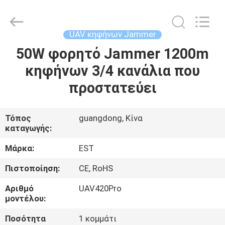
2026
EASTLONGE
ELECTRONICS(HK)
CO.,LTD.
All
UAV κηφήνων Jammer
Rights
Reserved.
50W φορητό Jammer 1200m
ΣΠΊΤΙ
κηφήνων 3/4 κανάλια που
ΠΡΟΪΌΝΤΑ
προστατεύει
ΒΊΝΤΕΟ
Τόπος
guangdong, Κίνα
καταγωγής:
ΠΕΡΊΠΟΥ
Μάρκα:
EST
ΕΜΕΊΣ
Πιστοποίηση:
CE, RoHS
Αριθμό
UAV420Pro
ΞΕΝΆΓΗΣΗ
μοντέλου:
ΣΤΟ
Ποσότητα
1 κομμάτι