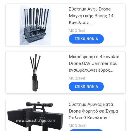
Σύστημα Αντι-Drone
Μαγνητικής Βάσης 14
Καναλιών
Τροφοδοτούμενο από
MOQ:1set
AC 220V DC 24V Αντι-
ΕΠΙΚΟΙΝΩΝΊΑ
Drone FPV για
Ενισχυμένα Μέτρα
Ασφαλείας
Μικρό φορητό 4 κανάλια
Drone UAV Jammer που
ενσωματώνει εύρος
παρεμβολής 50-500
MOQ:1set
μέτρα Τεχνολογία για
ΕΠΙΚΟΙΝΩΝΊΑ
την άμβλυνση της
απειλής των UAV
Σύστημα Άμυνας κατά
Drone Φορητό σε Σχήμα
Όπλου 9 Καναλιών
Σχεδιασμένο για
MOQ:1set