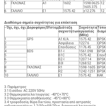
5
ΓΚΛΟΝΑΣ
Α1
1602
1598.0625-
12
1605.375
6
ΓΑΛΙΛΙΟ
Ε1
1575.42
±12.276
12
Διαθέσιμο σημείο συχνότητας για επέκταση
- Όχι, όχι, όχι.
Δορυφόρος
S
Υστεμ
Διάταξη
Συχνότητα
Τύπο
συχνοτήτων
εργασίας
διαμ
(
Μ
Hz)
1
GPS
Α1 Κ/Α
1575.42
BPSK
2
Ασφάλεια
1227.6
QPSK
3
Επενδύσεις
1176.45
QPSK
4
BDS
Β1-Ι
1561.098
BPSK
5
Β1C
1575.42
Επεν
6
Β2-Ι
1207.14
BPSK
7
Β3Ι
1268.52
BPSK
8
ΓΚΛΟΝΑΣ
R1
1598-1605
BPSK
9
R2
1242-1251
BPSK
10
ΓΑΛΙΛΙΟ
Ε1
1575.42
ΚΑΚ
3. Παράμετρος
3.1 Εισόδου: AC 220V 50Hz
3.2 Θερμοκρασία λειτουργίας: -40°C+70°C
3.3 Θερμοκρασία αποθήκευσης: -45°C+80°C
3.4 τροφοδοσία, θύρα δικτύου, προστασία από αστραπές
ραδιοσυχνοτήτων: 1.2/50us&8/20us, διαφορική λειτουργία