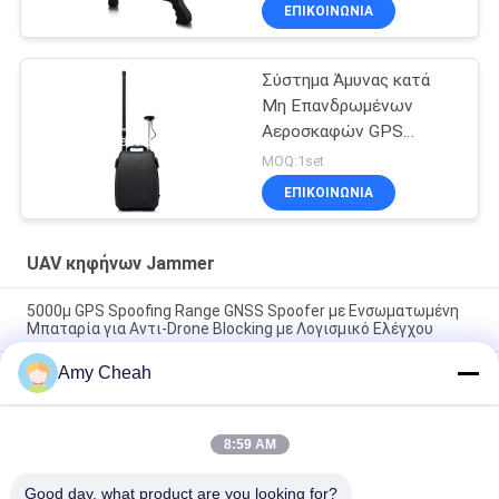
Ενισχυμένη Ασφάλεια σε
ΕΠΙΚΟΙΝΩΝΊΑ
Ευαίσθητες Περιοχές με
Απόσταση Παρεμβολής
2000μ
Σύστημα Άμυνας κατά
Μη Επανδρωμένων
Αεροσκαφών GPS
Spoofing 7-15KM για
MOQ:1set
Αποτελεσματική
ΕΠΙΚΟΙΝΩΝΊΑ
Αντιμετώπιση Απειλών
από Drone
UAV κηφήνων Jammer
5000μ GPS Spoofing Range GNSS Spoofer με Ενσωματωμένη
Μπαταρία για Αντι-Drone Blocking με Λογισμικό Ελέγχου
Amy Cheah
Σύστημα ανίχνευσης φάσματος UAV-J2020 σειράς 160MHz
230W
Ανερόστεγος εξωτερικός αντιαεροπορικός παρεμποδιστής
8:59 AM
αντιαεροπορικής συσκευής αντιδραστήρα UAV σύστημα
άμυνας αντιαεροπορικών αεροσκαφών EST-710G3
Good day, what product are you looking for?