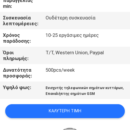
παραγγελίας
ΕΡΓΟΣΤΆΣΙΟ
min:
Συσκευασία
Ουδέτερη συσκευασία
ΠΟΙΟΤΙΚΌΣ
λεπτομέρειες:
ΈΛΕΓΧΟΣ
Χρόνος
10-25 εργάσιμες ημέρες
παράδοσης:
ΜΑΣ
Όροι
T/T, Western Union, Paypal
πληρωμής:
ΕΛΆΤΕ
ΣΕ
Δυνατότητα
500pcs/week
προσφοράς:
ΕΠΑΦΉ
Υψηλό φως:
,
Ενισχυτής τηλεφωνικών σημάτων κυττάρων
ΜΕ
Επαναλήπτης σημάτων GSM
ΕΙΔΉΣΕΙΣ
ΚΑΛΎΤΕΡΗ ΤΙΜΉ
ΠΕΡΙΠΤΏΣΕΙΣ