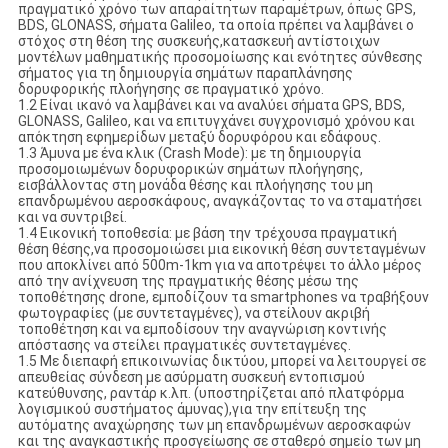
πραγματικό χρόνο των απαραίτητων παραμέτρων, όπως GPS,
BDS, GLONASS, σήματα Galileo, τα οποία πρέπει να λαμβάνει ο
στόχος στη θέση της συσκευής,κατασκευή αντίστοιχων
μοντέλων μαθηματικής προσομοίωσης και ενότητες σύνθεσης
σήματος για τη δημιουργία σημάτων παραπλάνησης
δορυφορικής πλοήγησης σε πραγματικό χρόνο.
1.2 Είναι ικανό να λαμβάνει και να αναλύει σήματα GPS, BDS,
GLONASS, Galileo, και να επιτυγχάνει συγχρονισμό χρόνου και
απόκτηση εφημερίδων μεταξύ δορυφόρου και εδάφους.
1.3 Άμυνα με ένα κλικ (Crash Mode): με τη δημιουργία
προσομοιωμένων δορυφορικών σημάτων πλοήγησης,
εισβάλλοντας στη μονάδα θέσης και πλοήγησης του μη
επανδρωμένου αεροσκάφους, αναγκάζοντας το να σταματήσει
και να συντριβεί.
1.4 Εικονική τοποθεσία: με βάση την τρέχουσα πραγματική
θέση θέσης,να προσομοιώσει μια εικονική θέση συντεταγμένων
που αποκλίνει από 500m-1km για να αποτρέψει το άλλο μέρος
από την ανίχνευση της πραγματικής θέσης μέσω της
τοποθέτησης drone, εμποδίζουν τα smartphones να τραβήξουν
φωτογραφίες (με συντεταγμένες), να στείλουν ακριβή
τοποθέτηση και να εμποδίσουν την αναγνώριση κοντινής
απόστασης να στείλει πραγματικές συντεταγμένες.
1.5 Με διεπαφή επικοινωνίας δικτύου, μπορεί να λειτουργεί σε
απευθείας σύνδεση με ασύρματη συσκευή εντοπισμού
κατεύθυνσης, ραντάρ κ.λπ. (υποστηρίζεται από πλατφόρμα
λογισμικού συστήματος άμυνας),για την επίτευξη της
αυτόματης αναχώρησης των μη επανδρωμένων αεροσκαφών
και της αναγκαστικής προσγείωσης σε σταθερό σημείο των μη