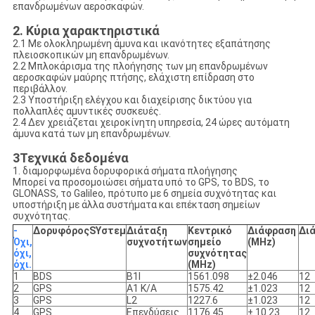
επανδρωμένων αεροσκαφών.
2. Κύρια χαρακτηριστικά
2.1 Με ολοκληρωμένη άμυνα και ικανότητες εξαπάτησης
πλειοσκοπικών μη επανδρωμένων.
2.2 Μπλοκάρισμα της πλοήγησης των μη επανδρωμένων
αεροσκαφών μαύρης πτήσης, ελάχιστη επίδραση στο
περιβάλλον.
2.3 Υποστήριξη ελέγχου και διαχείρισης δικτύου για
πολλαπλές αμυντικές συσκευές.
2.4 Δεν χρειάζεται χειροκίνητη υπηρεσία, 24 ώρες αυτόματη
άμυνα κατά των μη επανδρωμένων.
3Τεχνικά δεδομένα
1. διαμορφωμένα δορυφορικά σήματα πλοήγησης
Μπορεί να προσομοιώσει σήματα υπό το GPS, το BDS, το
GLONASS, το Galileo, πρότυπο με 6 σημεία συχνότητας και
υποστήριξη με άλλα συστήματα και επέκταση σημείων
συχνότητας.
-
Δορυφόρος
S
Υστεμ
Διάταξη
Κεντρικό
Διάφραση
Δι
Όχι,
συχνοτήτων
σημείο
(
MHz
)
όχι,
συχνότητας
όχι.
(
MHz
)
1
BDS
Β1Ι
1561.098
±2.046
12
2
GPS
Α1 Κ/Α
1575.42
±1.023
12
3
GPS
L2
1227.6
±1.023
12
4
GPS
Επενδύσεις
1176.45
± 10.23
12