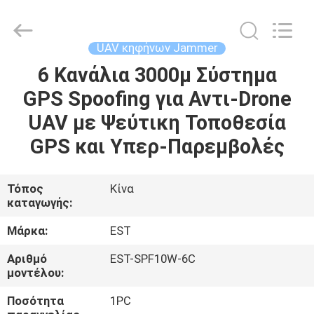
2026
EASTLONGE
ELECTRONICS(HK)
CO.,LTD.
All
UAV κηφήνων Jammer
Rights
Reserved.
6 Κανάλια 3000μ Σύστημα
ΣΠΊΤΙ
GPS Spoofing για Αντι-Drone
ΠΡΟΪΌΝΤΑ
UAV με Ψεύτικη Τοποθεσία
GPS και Υπερ-Παρεμβολές
ΒΊΝΤΕΟ
Τόπος
Κίνα
καταγωγής:
ΠΕΡΊΠΟΥ
ΕΜΕΊΣ
Μάρκα:
EST
Αριθμό
EST-SPF10W-6C
ΞΕΝΆΓΗΣΗ
μοντέλου:
ΣΤΟ
Ποσότητα
1PC