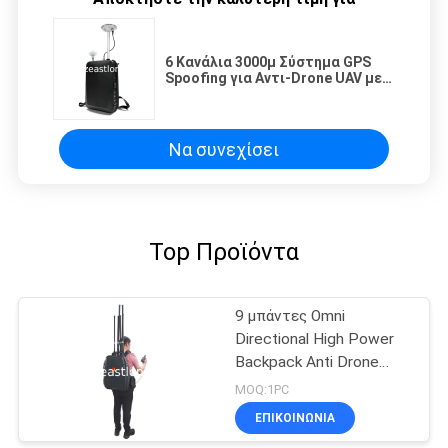
6 Κανάλια 3000μ Σύστημα GPS
Spoofing για Αντι-Drone UAV με
Ψεύτικη Τοποθεσία GPS και
Υπερ-Παρεμβολές
Να συνεχίσει
Top Προϊόντα
9 μπάντες Omni
Directional High Power
Backpack Anti Drone
UAV Jammer με
MOQ:1PC
καλωδιακό
ΕΠΙΚΟΙΝΩΝΊΑ
τηλεχειριστήριο