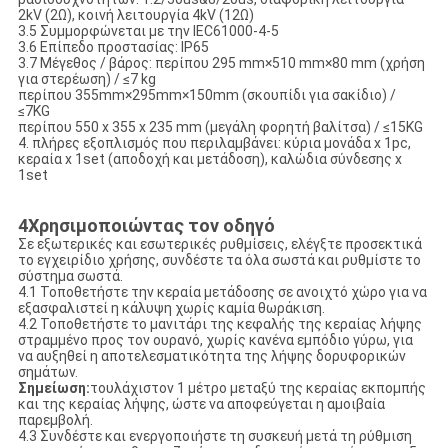
2kV (2Ω), κοινή λειτουργία 4kV (12Ω)
3.5 Συμμορφώνεται με την IEC61000-4-5
3.6 Επίπεδο προστασίας: IP65
3.7 Μέγεθος / βάρος: περίπου 295 mm×510 mm×80 mm (χρήση
για στερέωση) / ≤7 kg
περίπου 355mm×295mm×150mm (σκουπίδι για σακίδιο) /
≤7KG
περίπου 550 x 355 x 235 mm (μεγάλη φορητή βαλίτσα) / ≤15KG
4. πλήρες εξοπλισμός που περιλαμβάνει: κύρια μονάδα x 1pc,
κεραία x 1set (αποδοχή και μετάδοση), καλώδια σύνδεσης x
1set
4Χρησιμοποιώντας τον οδηγό
Σε εξωτερικές και εσωτερικές ρυθμίσεις, ελέγξτε προσεκτικά
το εγχειρίδιο χρήσης, συνδέστε τα όλα σωστά και ρυθμίστε το
σύστημα σωστά.
4.1 Τοποθετήστε την κεραία μετάδοσης σε ανοιχτό χώρο για να
εξασφαλιστεί η κάλυψη χωρίς καμία θωράκιση.
4.2 Τοποθετήστε το μανιτάρι της κεφαλής της κεραίας λήψης
στραμμένο προς τον ουρανό, χωρίς κανένα εμπόδιο γύρω, για
να αυξηθεί η αποτελεσματικότητα της λήψης δορυφορικών
σημάτων.
Σημείωση:
τουλάχιστον 1 μέτρο μεταξύ της κεραίας εκπομπής
και της κεραίας λήψης, ώστε να αποφεύγεται η αμοιβαία
παρεμβολή.
4.3 Συνδέστε και ενεργοποιήστε τη συσκευή μετά τη ρύθμιση