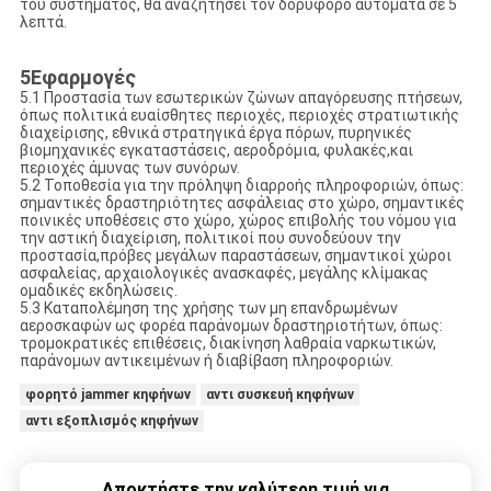
του συστήματος, θα αναζητήσει τον δορυφόρο αυτόματα σε 5
λεπτά.
5Εφαρμογές
5.1 Προστασία των εσωτερικών ζώνων απαγόρευσης πτήσεων,
όπως πολιτικά ευαίσθητες περιοχές, περιοχές στρατιωτικής
διαχείρισης, εθνικά στρατηγικά έργα πόρων, πυρηνικές
βιομηχανικές εγκαταστάσεις, αεροδρόμια, φυλακές,και
περιοχές άμυνας των συνόρων.
5.2 Τοποθεσία για την πρόληψη διαρροής πληροφοριών, όπως:
σημαντικές δραστηριότητες ασφάλειας στο χώρο, σημαντικές
ποινικές υποθέσεις στο χώρο, χώρος επιβολής του νόμου για
την αστική διαχείριση, πολιτικοί που συνοδεύουν την
προστασία,πρόβες μεγάλων παραστάσεων, σημαντικοί χώροι
ασφαλείας, αρχαιολογικές ανασκαφές, μεγάλης κλίμακας
ομαδικές εκδηλώσεις.
5.3 Καταπολέμηση της χρήσης των μη επανδρωμένων
αεροσκαφών ως φορέα παράνομων δραστηριοτήτων, όπως:
τρομοκρατικές επιθέσεις, διακίνηση λαθραία ναρκωτικών,
παράνομων αντικειμένων ή διαβίβαση πληροφοριών.
φορητό jammer κηφήνων
αντι συσκευή κηφήνων
αντι εξοπλισμός κηφήνων
Αποκτήστε την καλύτερη τιμή για