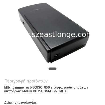
ΖΗΤΉΣΤΕ
ΜΙΑ
ΠΡΟΣΦΟΡΆ
SITEMAP
PRIVACY
POLICY
Περιγραφή προϊόντων
ΜΊΝΙ Jammer est-808SC, 850 τηλεφωνικών σημάτων
κυττάρων 24dBm CDMA/GSM - 970MHz
Δείκτης τεχνολογίας