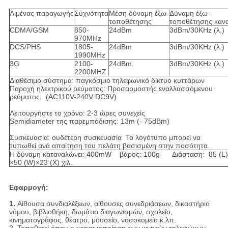
Λιμένας παραγωγής
Συχνότητα
Μέση δύναμη έξω-
Δύναμη έξω-
τοποθέτησης
τοποθέτησης καν
CDMA/GSM
850-
24dBm
3dBm/30KHz (λ.)
970MHz
DCS/PHS
1805-
24dBm
3dBm/30KHz (λ.)
1990MHz
3G
2100-
24dBm
3dBm/30KHz (λ.)
2200MHZ
Διαθέσιμο σύστημα: παγκόσμιο τηλεφωνικό δίκτυο κυττάρων
Παροχή ηλεκτρικού ρεύματος: Προσαρμοστής εναλλασσόμενου
ρεύματος (AC110V-240V DC9V)
Λειτουργήστε το χρόνο: 2-3 ώρες συνεχείς
Semidiameter της παρεμπόδισης: 13m (- 75dBm)
Συσκευασία: ουδέτερη συσκευασία Το λογότυπο μπορεί να
τυπωθεί ανά απαίτηση του πελάτη βασισμένη στην ποσότητα.
Η δύναμη καταναλώνει: 400mW βάρος: 100g Διάσταση: 85 (L)
×50 (W)×23 (Χ) χιλ.
Εφαρμογή:
1.
Αίθουσα συνδιαλέξεων, αίθουσες συνεδριάσεων, δικαστήριο
νόμου, βιβλιοθήκη, δωμάτιο διαγωνισμών, σχολείο,
κινηματογράφος, θέατρο, μουσείο, νοσοκομείο κ.λπ.