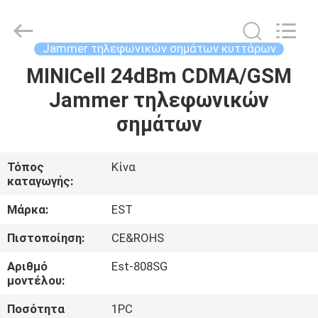
2026
EASTLONGE
ELECTRONICS(HK)
CO.,LTD.
All
Jammer τηλεφωνικών σημάτων κυττάρων
Rights
Reserved.
MINICell 24dBm CDMA/GSM
ΣΠΊΤΙ
Jammer τηλεφωνικών
ΠΡΟΪΌΝΤΑ
σημάτων
ΒΊΝΤΕΟ
Τόπος
Κίνα
καταγωγής:
ΠΕΡΊΠΟΥ
Μάρκα:
EST
ΕΜΕΊΣ
Πιστοποίηση:
CE&ROHS
Αριθμό
Est-808SG
ΞΕΝΆΓΗΣΗ
μοντέλου:
ΣΤΟ
Ποσότητα
1PC