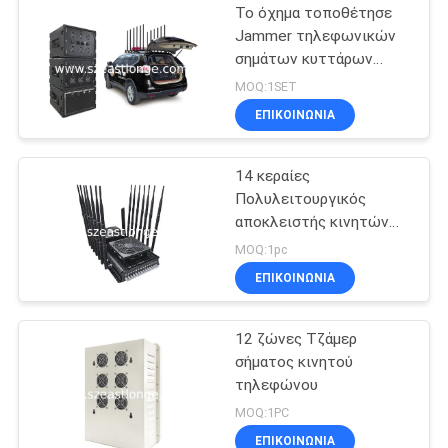
Το όχημα τοποθέτησε
Jammer τηλεφωνικών
σημάτων κυττάρων
τηλεχειρισμού ΠΣΤ
MOQ:1SET
GSM 3G 4G LTE 5G WIFI
ΕΠΙΚΟΙΝΩΝΊΑ
14 κεραίες
Πολυλειτουργικός
αποκλειστής κινητών
τηλεφώνων GPS VHF
MOQ:1pc
UHF παρεμβολή 5-80m
ΕΠΙΚΟΙΝΩΝΊΑ
12 ζώνες Τζάμερ
σήματος κινητού
τηλεφώνου
MOQ:1PC
ΕΠΙΚΟΙΝΩΝΊΑ