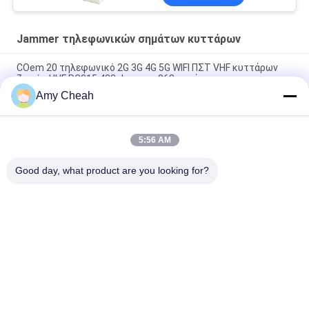
Jammer τηλεφωνικών σημάτων κυττάρων
COem 20 τηλεφωνικό 2G 3G 4G 5G WIFI ΠΣΤ VHF κυττάρων
ζωνών UHF RC315 433 Jammer 868 σημάτων
Amy Cheah
40W μέσης ησχύος 150m Jammer τηλεφωνικών σημάτων
κυττάρων 8 καναλιών για τη φυλακή
5:56 AM
Εσωτερικό πανκατευθυντικό Jammer 33dBm 4Band
τηλεφωνικών σημάτων Ellular Blocker
Good day, what product are you looking for?
Λαϊκή κατηγορία
Όλα
Jammer 
Φορητό 
Τηλεφωνικών 
Τηλεφωνικό 
Σημάτων Κυττάρων
Jammer Κυττάρων
UAV Κηφήνων 
Jammer Υψηλής 
Jammer
Δύναμης