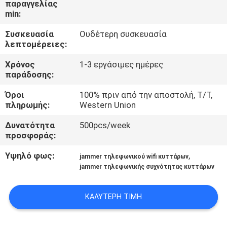
παραγγελίας
ΕΡΓΟΣΤΆΣΙΟ
min:
Συσκευασία
Ουδέτερη συσκευασία
ΠΟΙΟΤΙΚΌΣ
λεπτομέρειες:
ΈΛΕΓΧΟΣ
Χρόνος
1-3 εργάσιμες ημέρες
παράδοσης:
ΜΑΣ
Όροι
100% πριν από την αποστολή, T/T,
ΕΛΆΤΕ
πληρωμής:
Western Union
ΣΕ
Δυνατότητα
500pcs/week
προσφοράς:
ΕΠΑΦΉ
ΜΕ
Υψηλό φως:
,
jammer τηλεφωνικού wifi κυττάρων
jammer τηλεφωνικής συχνότητας κυττάρων
ΕΙΔΉΣΕΙΣ
ΚΑΛΎΤΕΡΗ ΤΙΜΉ
ΠΕΡΙΠΤΏΣΕΙΣ