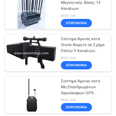
Μαγνητικής Βάσης 14
Καναλιών
Τροφοδοτούμενο από
MOQ:1set
AC 220V DC 24V Αντι-
ΕΠΙΚΟΙΝΩΝΊΑ
Drone FPV για
Ενισχυμένα Μέτρα
Ασφαλείας
Σύστημα Άμυνας κατά
Drone Φορητό σε Σχήμα
Όπλου 9 Καναλιών
Σχεδιασμένο για
MOQ:1set
Ενισχυμένη Ασφάλεια σε
ΕΠΙΚΟΙΝΩΝΊΑ
Ευαίσθητες Περιοχές με
Απόσταση Παρεμβολής
2000μ
Σύστημα Άμυνας κατά
Μη Επανδρωμένων
Αεροσκαφών GPS
Spoofing 7-15KM για
MOQ:1set
Αποτελεσματική
ΕΠΙΚΟΙΝΩΝΊΑ
Αντιμετώπιση Απειλών