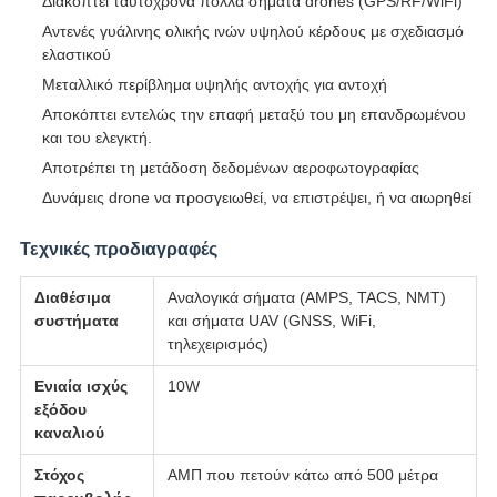
Διακόπτει ταυτόχρονα πολλά σήματα drones (GPS/RF/WiFi)
Αντενές γυάλινης ολικής ινών υψηλού κέρδους με σχεδιασμό
ελαστικού
Μεταλλικό περίβλημα υψηλής αντοχής για αντοχή
Αποκόπτει εντελώς την επαφή μεταξύ του μη επανδρωμένου
και του ελεγκτή.
Αποτρέπει τη μετάδοση δεδομένων αεροφωτογραφίας
Δυνάμεις drone να προσγειωθεί, να επιστρέψει, ή να αιωρηθεί
Τεχνικές προδιαγραφές
Διαθέσιμα
Αναλογικά σήματα (AMPS, TACS, NMT)
συστήματα
και σήματα UAV (GNSS, WiFi,
τηλεχειρισμός)
Ενιαία ισχύς
10W
εξόδου
καναλιού
Στόχος
ΑΜΠ που πετούν κάτω από 500 μέτρα