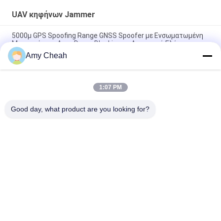
από Drone
UAV κηφήνων Jammer
5000μ GPS Spoofing Range GNSS Spoofer με Ενσωματωμένη
Μπαταρία για Αντι-Drone Blocking με Λογισμικό Ελέγχου
Amy Cheah
Σύστημα ανίχνευσης φάσματος UAV-J2020 σειράς 160MHz
230W
1:07 PM
6 Κανάλια 3000μ Σύστημα GPS Spoofing για Αντι-Drone UAV
με Ψεύτικη Τοποθεσία GPS και Υπερ-Παρεμβολές
Good day, what product are you looking for?
Λαϊκή κατηγορία
Όλα
Jammer 
Φορητό 
Τηλεφωνικών 
Τηλεφωνικό 
Σημάτων Κυττάρων
Jammer Κυττάρων
UAV Κηφήνων 
Jammer Υψηλής 
Jammer
Δύναμης
Jammer Σημάτων 
Jammer 