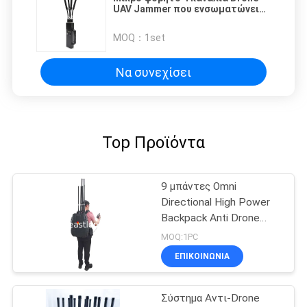
UAV Jammer που ενσωματώνει
εύρος παρεμβολής 50-500 μέτρα
Τεχνολογία για την άμβλυνση της
MOQ：
1set
απειλής των UAV
Να συνεχίσει
Top Προϊόντα
9 μπάντες Omni
Directional High Power
Backpack Anti Drone
UAV Jammer με
MOQ:1PC
καλωδιακό
ΕΠΙΚΟΙΝΩΝΊΑ
τηλεχειριστήριο
Σύστημα Αντι-Drone