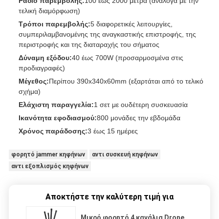
Ράδιο παρεμβολής:
100 έως 2000 μέτρα (ανάλογα με την
τελική διαμόρφωση)
Τρόποι παρεμβολής:
5 διαφορετικές λειτουργίες,
συμπεριλαμβανομένης της αναγκαστικής επιστροφής, της
περιστροφής και της διαταραχής του σήματος
Δύναμη εξόδου:
40 έως 700W (προσαρμοσμένα στις
προδιαγραφές)
Μέγεθος:
Περίπου 390x340x60mm (εξαρτάται από το τελικό
σχήμα)
Ελάχιστη παραγγελία:
1 σετ με ουδέτερη συσκευασία
Ικανότητα εφοδιασμού:
800 μονάδες την εβδομάδα
Χρόνος παράδοσης:
3 έως 15 ημέρες
φορητό jammer κηφήνων
αντι συσκευή κηφήνων
αντι εξοπλισμός κηφήνων
Αποκτήστε την καλύτερη τιμή για
Μικρό φορητό 4 κανάλια Drone