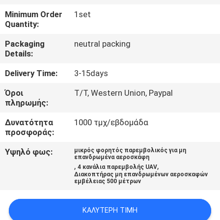
ΕΡΓΟΣΤΆΣΙΟ
Minimum Order
1set
Quantity:
ΠΟΙΟΤΙΚΌΣ
Packaging
neutral packing
ΈΛΕΓΧΟΣ
Details:
Delivery Time:
3-15days
ΜΑΣ
Όροι
T/T, Western Union, Paypal
ΕΛΆΤΕ
πληρωμής:
ΣΕ
Δυνατότητα
1000 τμχ/εβδομάδα
προσφοράς:
ΕΠΑΦΉ
ΜΕ
Υψηλό φως:
μικρός φορητός παρεμβολικός για μη
επανδρωμένα αεροσκάφη
,
,
4 κανάλια παρεμβολής UAV
Διακοπτήρας μη επανδρωμένων αεροσκαφών
ΕΙΔΉΣΕΙΣ
εμβέλειας 500 μέτρων
ΚΑΛΎΤΕΡΗ ΤΙΜΉ
ΠΕΡΙΠΤΏΣΕΙΣ