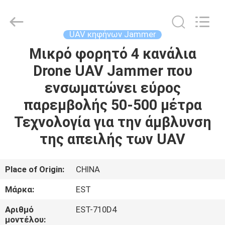
2026
EASTLONGE
ELECTRONICS(HK)
CO.,LTD.
All
UAV κηφήνων Jammer
Rights
Reserved.
Μικρό φορητό 4 κανάλια
ΣΠΊΤΙ
Drone UAV Jammer που
ΠΡΟΪΌΝΤΑ
ενσωματώνει εύρος
παρεμβολής 50-500 μέτρα
ΒΊΝΤΕΟ
Τεχνολογία για την άμβλυνση
της απειλής των UAV
ΠΕΡΊΠΟΥ
ΕΜΕΊΣ
Place of Origin:
CHINA
Μάρκα:
EST
ΞΕΝΆΓΗΣΗ
Αριθμό
EST-710D4
ΣΤΟ
μοντέλου: