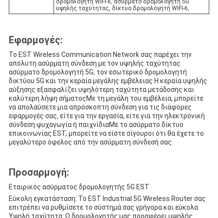
δρομολογητή WIFI-6, ασύρματο δρομολογητή 5G
υψηλής ταχύτητας, δίκτυο δρομολογητή WIFI-6,
Εφαρμογές:
Το EST Wireless Communication Network σας παρέχει την
απόλυτη ασύρματη σύνδεση με τον υψηλής ταχύτητας
ασύρματο δρομολογητή 5G, τον εσωτερικό δρομολογητή
δικτύου 5G και την κεραία μεγάλης εμβέλειας.Η κεραία υψηλής
αύξησης εξασφαλίζει υψηλότερη ταχύτητα μετάδοσης και
καλύτερη λήψη σήματοςΜε τη μεγάλη του εμβέλεια, μπορείτε
να απολαύσετε μια απρόσκοπτη σύνδεση για τις διάφορες
εφαρμογές σας, είτε για την εργασία, είτε για την ηλεκτρονική
σύνδεση.ψυχαγωγία ή παιχνίδιαΜε το ασύρματο δίκτυο
επικοινωνίας EST, μπορείτε να είστε σίγουροι ότι θα έχετε το
μεγαλύτερο όφελος από την ασύρματη σύνδεσή σας.
Προσαρμογή:
Εταιρικός ασύρματος δρομολογητής 5G EST
Εύκολη εγκατάσταση: Το EST Industrial 5G Wireless Router σας
επιτρέπει να ρυθμίσετε το σύστημά σας γρήγορα και εύκολα
Υψηλή ταχύτητα: Ο δρομολογητής μας προσφέρει υψηλής