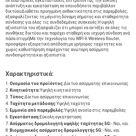
σε εσωτερικές εγκαταστάσεις.επιτρέποντας την εύκολη
ανάπτυξη και εγκατάσταση σε οποιοδήποτε περιβάλλον
δικτύουΔιαθέτει προηγμένη ανθεκτικότητα στις παρεμβολές,
εξασφαλίζοντας τη μέγιστη δύναμη σήματος και σταθερότητα
σύνδεσης για όλες τις συνδεδεμένες συσκευές.Η υψηλή
αξιοπιστία του εξασφαλίζει ότι μπορεί να αντέξει σε όλες τις
συνθήκες δικτύου και παρέχει σταθερή και ισχυρή σύνδεση ανά
πάσα στιγμήΜε την τεχνολογία του WIFI-6 Wireless Router,
προσφέρει εξαιρετική απόδοση με γρήγορες ταχύτητες και
χωρίς καθυστέρηση.παρέχοντας ανώτερη ασύρματη
συνδεσιμότητα και αξιοπιστία.
Χαρακτηριστικά:
Ονομασία του προϊόντος:
Δίκτυο ασύρματης επικοινωνίας
Κινητικότητα:
Υψηλή κινητικότητα
Τύπος:
Δίκτυο ασύρματης επικοινωνίας
Ταχύτητα μετάδοσης:
Υψηλή ταχύτητα
Εμμονία από παρεμβολές:
Υψηλή ανοσία στις παρεμβολές
Εγκατάσταση:
Εύκολη εγκατάσταση
Ασύρματος δρομολογητή υψηλής ταχύτητας 5G:
- Ναι, ναι.
Βιομηχανικός ασύρματος δρομολογητής 5G:
- Ναι, ναι.