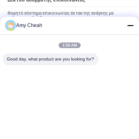
Φορητό σύστημα επικοινωνίας έκτακτης ανάγκης με
τηλεπαρακολούθηση
Amy Cheah
Ανιχνευτής σήματος εναέριας διεπαφής ευρείας συχνότητας
με υψηλό ρυθμό μεταφοράς δεδομένων
1:58 AM
Εσωτερικό Desktop Smart WIFI 6 Router με υψηλή ασφάλεια
και ευρεία ζώνη συχνοτήτων
Good day, what product are you looking for?
Λαϊκή κατηγορία
Όλα
Jammer 
Φορητό 
Τηλεφωνικών 
Τηλεφωνικό 
Σημάτων Κυττάρων
Jammer Κυττάρων
UAV Κηφήνων 
Jammer Υψηλής 
Jammer
Δύναμης
Jammer Σημάτων 
Jammer 
ΠΣΤ
Τηλεχειρισμού