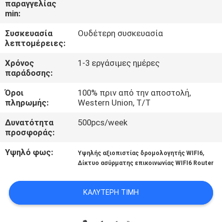
παραγγελίας
ΕΡΓΟΣΤΆΣΙΟ
min:
Συσκευασία
Ουδέτερη συσκευασία
ΠΟΙΟΤΙΚΌΣ
λεπτομέρειες:
ΈΛΕΓΧΟΣ
Χρόνος
1-3 εργάσιμες ημέρες
παράδοσης:
ΜΑΣ
Όροι
100% πριν από την αποστολή,
ΕΛΆΤΕ
πληρωμής:
Western Union, T/T
ΣΕ
Δυνατότητα
500pcs/week
προσφοράς:
ΕΠΑΦΉ
ΜΕ
Υψηλό φως:
,
Υψηλής αξιοπιστίας δρομολογητής WIFI6
Δίκτυο ασύρματης επικοινωνίας WIFI6 Router
ΕΙΔΉΣΕΙΣ
ΚΑΛΎΤΕΡΗ ΤΙΜΉ
ΠΕΡΙΠΤΏΣΕΙΣ