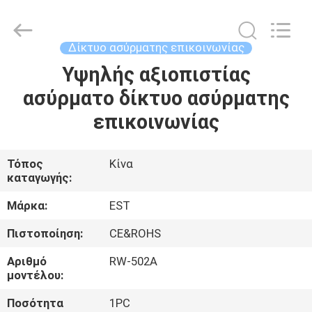
2026
EASTLONGE
ELECTRONICS(HK)
CO.,LTD.
All
Δίκτυο ασύρματης επικοινωνίας
Rights
Reserved.
Υψηλής αξιοπιστίας
ΣΠΊΤΙ
ασύρματο δίκτυο ασύρματης
ΠΡΟΪΌΝΤΑ
επικοινωνίας
ΒΊΝΤΕΟ
Τόπος
Κίνα
καταγωγής:
ΠΕΡΊΠΟΥ
Μάρκα:
EST
ΕΜΕΊΣ
Πιστοποίηση:
CE&ROHS
Αριθμό
RW-502A
ΞΕΝΆΓΗΣΗ
μοντέλου:
ΣΤΟ
Ποσότητα
1PC