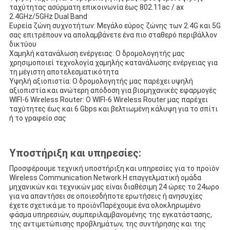
ταχύτητας ασύρματη επικοινωνία έως 802.11ac / ax
2.4GHz/5GHz Dual Band
Ευρεία ζώνη συχνοτήτων: Μεγάλο εύρος ζώνης των 2.4G και 5G
σας επιτρέπουν να απολαμβάνετε ένα πιο σταθερό περιβάλλον
δικτύου
Χαμηλή κατανάλωση ενέργειας: Ο δρομολογητής μας
χρησιμοποιεί τεχνολογία χαμηλής κατανάλωσης ενέργειας για
τη μέγιστη αποτελεσματικότητα
Υψηλή αξιοπιστία: Ο δρομολογητής μας παρέχει υψηλή
αξιοπιστία και ανώτερη απόδοση για βιομηχανικές εφαρμογές
WIFI-6 Wireless Router: Ο WIFI-6 Wireless Router μας παρέχει
ταχύτητες έως και 6 Gbps και βελτιωμένη κάλυψη για το σπίτι
ή το γραφείο σας
Υποστήριξη και υπηρεσίες:
Προσφέρουμε τεχνική υποστήριξη και υπηρεσίες για το προϊόν
Wireless Communication Network.Η επαγγελματική ομάδα
μηχανικών και τεχνικών μας είναι διαθέσιμη 24 ώρες το 24ωρο
για να απαντήσει σε οποιεσδήποτε ερωτήσεις ή ανησυχίες
έχετε σχετικά με το προϊόνΠαρέχουμε ένα ολοκληρωμένο
φάσμα υπηρεσιών, συμπεριλαμβανομένης της εγκατάστασης,
της αντιμετώπισης προβλημάτων, της συντήρησης και της