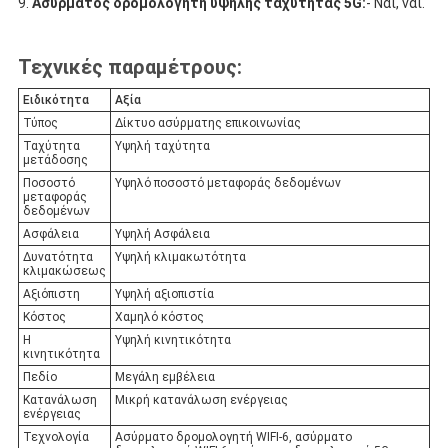
Ασύρματος δρομολογητή υψηλής ταχύτητας 5G:
- Ναι, ναι.
Τεχνικές παραμέτρους:
Ειδικότητα
Αξία
Τύπος
Δίκτυο ασύρματης επικοινωνίας
Ταχύτητα
Υψηλή ταχύτητα
μετάδοσης
Ποσοστό
Υψηλό ποσοστό μεταφοράς δεδομένων
μεταφοράς
δεδομένων
Ασφάλεια
Υψηλή Ασφάλεια
Δυνατότητα
Υψηλή κλιμακωτότητα
κλιμακώσεως
Αξιόπιστη
Υψηλή αξιοπιστία
Κόστος
Χαμηλό κόστος
Η
Υψηλή κινητικότητα
κινητικότητα
Πεδίο
Μεγάλη εμβέλεια
Κατανάλωση
Μικρή κατανάλωση ενέργειας
ενέργειας
Τεχνολογία
Ασύρματο δρομολογητή WIFI-6, ασύρματο